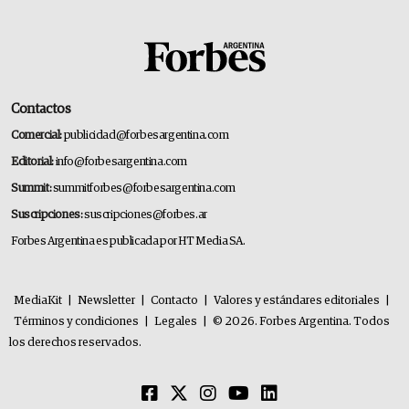
Contactos
Comercial:
publicidad@forbesargentina.com
Editorial:
info@forbesargentina.com
Summit:
summitforbes@forbesargentina.com
Suscripciones:
suscripciones@forbes.ar
Forbes Argentina es publicada por HT Media SA.
MediaKit
|
Newsletter
|
Contacto
|
Valores y estándares editoriales
|
Términos y condiciones
|
Legales
|
© 2026. Forbes Argentina. Todos
los derechos reservados.