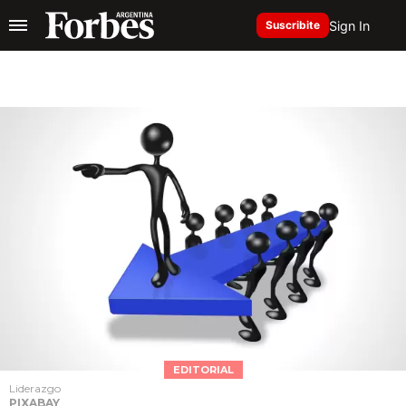
Sign In
Suscribite
EDITORIAL
Liderazgo
PIXABAY