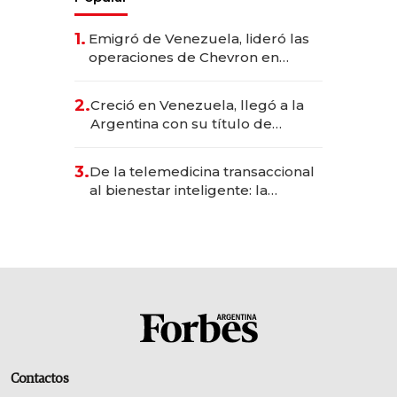
1.
Emigró de Venezuela, lideró las
operaciones de Chevron en
EE.UU. y hoy es la única mujer
CEO en Vaca Muerta
2.
Creció en Venezuela, llegó a la
Argentina con su título de
abogado y construyó un imperio
gastronómico que revoluciona
3.
De la telemedicina transaccional
las marcas "fast premium"
al bienestar inteligente: la
evolución de doc24 para
transformar a las organizaciones
Contactos