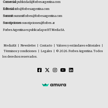
Comercial:
publicidad@forbesargentina.com
Editorial:
info@forbesargentina.com
Summit:
summitforbes@forbesargentina.com
Suscripciones:
suscripciones@forbes.ar
Forbes Argentina es publicada por HT Media SA.
MediaKit
|
Newsletter
|
Contacto
|
Valores y estándares editoriales
|
Términos y condiciones
|
Legales
|
© 2026. Forbes Argentina. Todos
los derechos reservados.