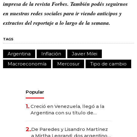
impresa de la revista Forbes. También podés seguirnos
en nuestras redes sociales para ir viendo anticipos y
extractos del reportaje a lo largo de la semana.
TAGS
Argentina
Inflación
Javier Milei
Macroeconomía
Mercosur
Tipo de cambio
Popular
1.
Creció en Venezuela, llegó a la
Argentina con su título de
abogado y construyó un imperio
gastronómico que revoluciona
2.
De Paredes y Lisandro Martínez
las marcas "fast premium"
a Mirtha Legrand: dos argentinos