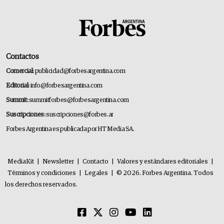
Contactos
Comercial:
publicidad@forbesargentina.com
Editorial:
info@forbesargentina.com
Summit:
summitforbes@forbesargentina.com
Suscripciones:
suscripciones@forbes.ar
Forbes Argentina es publicada por HT Media SA.
MediaKit
|
Newsletter
|
Contacto
|
Valores y estándares editoriales
|
Términos y condiciones
|
Legales
|
© 2026. Forbes Argentina. Todos
los derechos reservados.