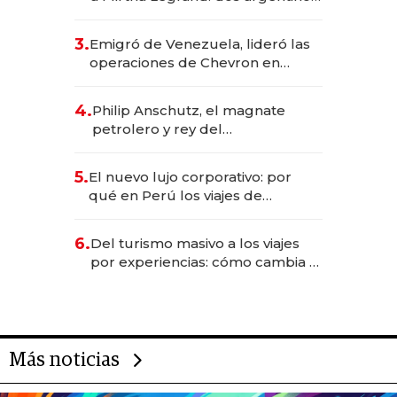
impulsan el negocio del wellness
deportivo y el cuidado corporal
3.
Emigró de Venezuela, lideró las
operaciones de Chevron en
EE.UU. y hoy es la única mujer
CEO en Vaca Muerta
4.
Philip Anschutz, el magnate
petrolero y rey del
entretenimiento que va por la
licitación de Tecnópolis junto a
5.
El nuevo lujo corporativo: por
Fénix
qué en Perú los viajes de
negocios dejan de ser reuniones
para convertirse en experiencias
6.
Del turismo masivo a los viajes
transformadoras
por experiencias: cómo cambia el
negocio de la asistencia al viajero
Más noticias