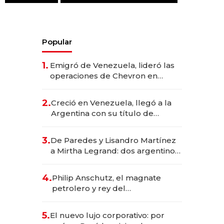
Popular
1.
Emigró de Venezuela, lideró las
operaciones de Chevron en
EE.UU. y hoy es la única mujer
CEO en Vaca Muerta
2.
Creció en Venezuela, llegó a la
Argentina con su título de
abogado y construyó un imperio
gastronómico que revoluciona
3.
De Paredes y Lisandro Martínez
las marcas "fast premium"
a Mirtha Legrand: dos argentinos
impulsan el negocio del wellness
deportivo y el cuidado corporal
4.
Philip Anschutz, el magnate
petrolero y rey del
entretenimiento que va por la
licitación de Tecnópolis junto a
5.
El nuevo lujo corporativo: por
Fénix