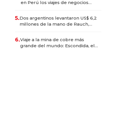
en Perú los viajes de negocios
dejan de ser reuniones para
convertirse en experiencias
5.
Dos argentinos levantaron US$ 6,2
transformadoras
millones de la mano de Rauch,
Englebienne y Woloski
6.
Viaje a la mina de cobre más
grande del mundo: Escondida, el
gigante chileno que exporta US$
14.000 millones anuales