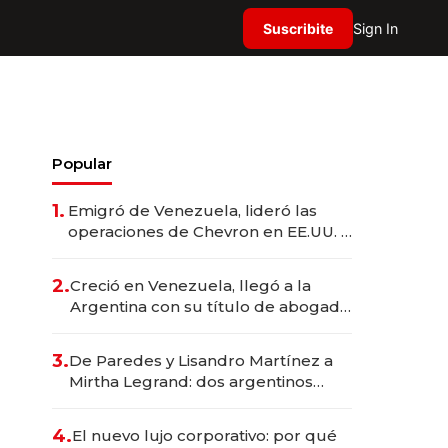
Suscribite
Sign In
Popular
1.
Emigró de Venezuela, lideró las
operaciones de Chevron en EE.UU. y
hoy es la única mujer CEO en Vaca
Muerta
2.
Creció en Venezuela, llegó a la
Argentina con su título de abogado
y construyó un imperio
gastronómico que revoluciona las
3.
De Paredes y Lisandro Martínez a
marcas "fast premium"
Mirtha Legrand: dos argentinos
impulsan el negocio del wellness
deportivo y el cuidado corporal
4.
El nuevo lujo corporativo: por qué