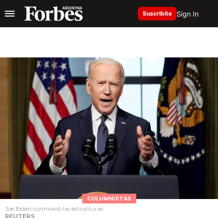
Sign In
Suscribite
COLUMNISTAS
Joe Biden conmovió las estructuras
REUTERS