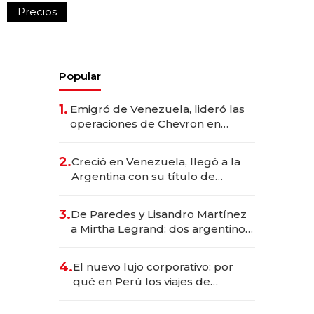
Precios
Popular
1.
Emigró de Venezuela, lideró las
operaciones de Chevron en
EE.UU. y hoy es la única mujer
CEO en Vaca Muerta
2.
Creció en Venezuela, llegó a la
Argentina con su título de
abogado y construyó un imperio
gastronómico que revoluciona
3.
De Paredes y Lisandro Martínez
las marcas "fast premium"
a Mirtha Legrand: dos argentinos
impulsan el negocio del wellness
deportivo y el cuidado corporal
4.
El nuevo lujo corporativo: por
qué en Perú los viajes de
negocios dejan de ser reuniones
para convertirse en experiencias