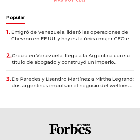
MAS NOTICIAS
Popular
1.
Emigró de Venezuela, lideró las operaciones de
Chevron en EE.UU. y hoy es la única mujer CEO en
Vaca Muerta
2.
Creció en Venezuela, llegó a la Argentina con su
título de abogado y construyó un imperio
gastronómico que revoluciona las marcas "fast
premium"
3.
De Paredes y Lisandro Martínez a Mirtha Legrand:
dos argentinos impulsan el negocio del wellness
deportivo y el cuidado corporal