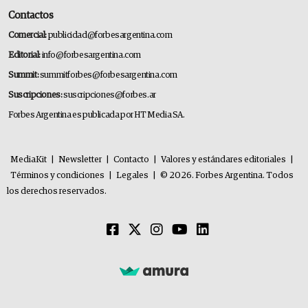
Contactos
Comercial:
publicidad@forbesargentina.com
Editorial:
info@forbesargentina.com
Summit:
summitforbes@forbesargentina.com
Suscripciones:
suscripciones@forbes.ar
Forbes Argentina es publicada por HT Media SA.
MediaKit
|
Newsletter
|
Contacto
|
Valores y estándares editoriales
|
Términos y condiciones
|
Legales
|
© 2026. Forbes Argentina. Todos
los derechos reservados.