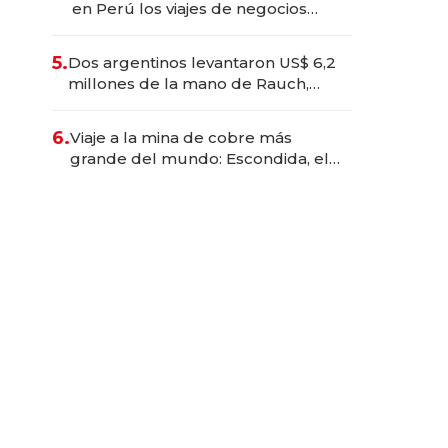
en Perú los viajes de negocios
dejan de ser reuniones para
convertirse en experiencias
5.
Dos argentinos levantaron US$ 6,2
transformadoras
millones de la mano de Rauch,
Englebienne y Woloski
6.
Viaje a la mina de cobre más
grande del mundo: Escondida, el
gigante chileno que exporta US$
14.000 millones anuales