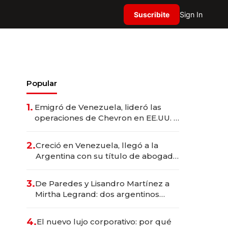
Suscribite
Sign In
Popular
1.
Emigró de Venezuela, lideró las
operaciones de Chevron en EE.UU. y
hoy es la única mujer CEO en Vaca
Muerta
2.
Creció en Venezuela, llegó a la
Argentina con su título de abogado
y construyó un imperio
gastronómico que revoluciona las
3.
De Paredes y Lisandro Martínez a
marcas "fast premium"
Mirtha Legrand: dos argentinos
impulsan el negocio del wellness
deportivo y el cuidado corporal
4.
El nuevo lujo corporativo: por qué