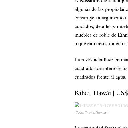
Nassau
A
no le faltan pl
algunas de las propiedad
construye su argumento ta
cuidados, detalles y mueb
muebles de roble de Ethni
toque europeo a un ento
La residencia llave en ma
cuadrados de interiores c
cuadrados frente al agua.
Kihei, Hawái | US$
(Foto: Travis Rowan)
La privacidad frente al a