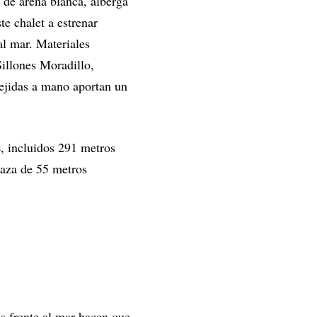
s de arena blanca, alberga
ste chalet a estrenar
al mar. Materiales
Sillones Moradillo,
tejidas a mano aportan un
s
, incluidos 291 metros
raza de 55 metros
s frente al mar hacen que