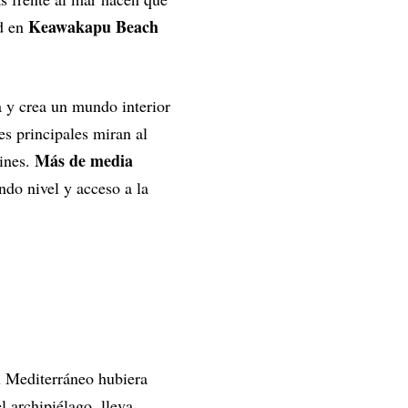
Keawakapu Beach
ad en
a y crea un mundo interior
es principales miran al
Más de media
dines.
ndo nivel y acceso a la
el Mediterráneo hubiera
l archipiélago, lleva