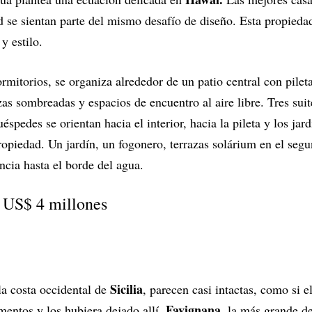
ad se sientan parte del mismo desafío de diseño. Esta propied
y estilo.
rmitorios, se organiza alrededor de un patio central con pilet
zas sombreadas y espacios de encuentro al aire libre. Tres suit
éspedes se orientan hacia el interior, hacia la pileta y los jar
propiedad. Un jardín, un fogonero, terrazas solárium en el segu
encia hasta el borde del agua.
| US$ 4 millones
Sicilia
 la costa occidental de
, parecen casi intactas, como si 
Favignana
entos y los hubiera dejado allí.
, la más grande de