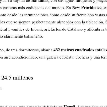
Bahamas
ayas. La capital de
, con sus aguas turquesas y playa
New Providence
es costeras más codiciadas del mundo. En
, e
nto desde las terminaciones como desde su frente con vistas 
les que se sienten perfectamente alineados con la ubicación. 
craft, vanities de Inbani, artefactos de Catalano y alfombras 
rno claramente bahameño.
432 metros cuadrados totale
no, de tres dormitorios, abarca
on aire acondicionado, una galería cubierta, cochera y una ter
 24,5 millones
Hawái.
gua plantea una ecuación delicada en
Las mejores casa