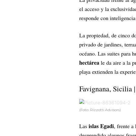
el acceso y la exclusivid
responde con inteligencia 
La propiedad, de cinco do
privado de jardines, terra
océano. Las suites para hu
hectárea
le da aire a la 
playa extienden la experi
Favignana, Sicilia 
(Foto: Rizzotti Advisors)
islas Egadi
Las
, frente a
desprendido algunos fragm