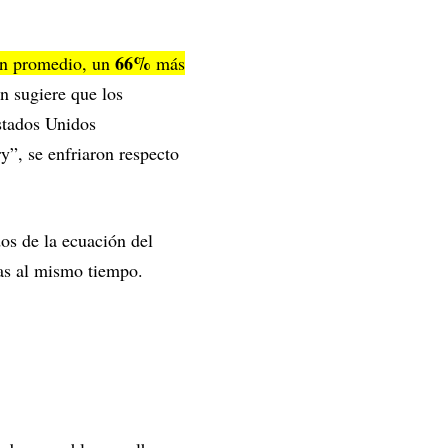
66%
 en promedio, un
más
n sugiere que los
stados Unidos
”, se enfriaron respecto
dos de la ecuación del
eas al mismo tiempo.