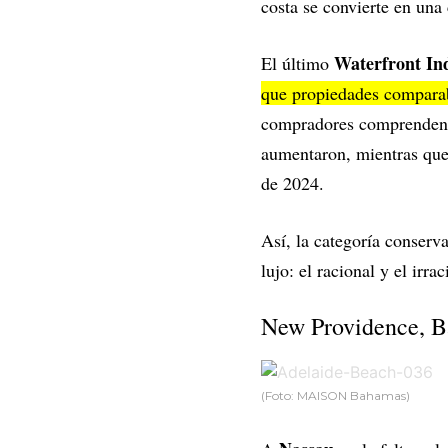
costa se convierte en una 
Waterfront In
El último
que propiedades comparab
compradores comprenden l
aumentaron, mientras que
de 2024.
Así, la categoría conserv
lujo: el racional y el ir
New Providence, B
(Foto: MAISON Bahamas)