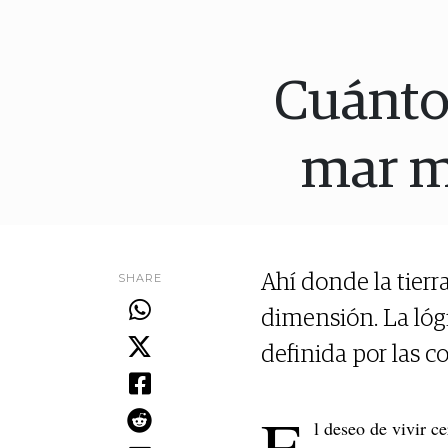
Cuánto 
mar m
SHARE
Ahí donde la tierr
dimensión. La lógi
definida por las co
E
l deseo de vivir c