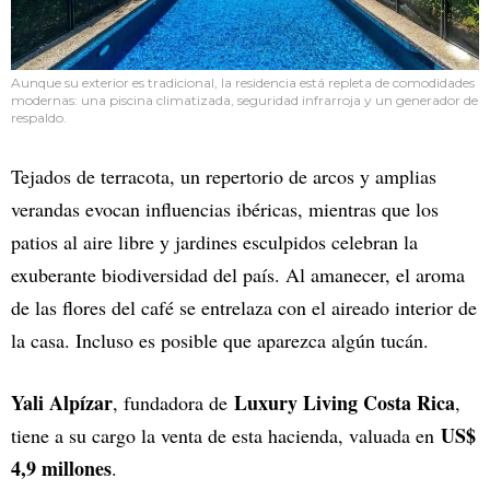
Aunque su exterior es tradicional, la residencia está repleta de comodidades
modernas: una piscina climatizada, seguridad infrarroja y un generador de
respaldo.
Tejados de terracota, un repertorio de arcos y amplias
verandas evocan influencias ibéricas, mientras que los
patios al aire libre y jardines esculpidos celebran la
exuberante biodiversidad del país. Al amanecer, el aroma
de las flores del café se entrelaza con el aireado interior de
la casa. Incluso es posible que aparezca algún tucán.
Yali Alpízar
Luxury Living Costa Rica
, fundadora de
,
US$
tiene a su cargo la venta de esta hacienda, valuada en
4,9 millones
.