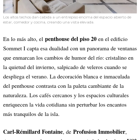
Los altos techos dan cabida a un entrepiso encima del espacio abierto de
estar, comedor y cocina, creando una vista elevada.
penthouse del piso 20
En lo más alto, el
en el edificio
Sommet I capta esa dualidad con un panorama de ventanas
que enmarcan los cambios de humor del río: cristalino en
la quietud del invierno, salpicado de veleros cuando se
despliega el verano. La decoración blanca e inmaculada
del penthouse contrasta con la paleta cambiante de la
naturaleza. Los cafés cercanos y los espacios culturales
enriquecen la vida cotidiana sin perturbar los encantos
más tranquilos de la isla.
Carl-Rémillard Fontaine
Profusion Immobilier
, de
,