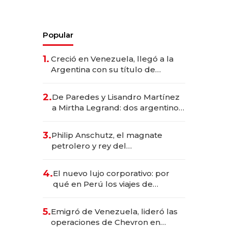
Popular
1.
Creció en Venezuela, llegó a la
Argentina con su título de
abogado y construyó un imperio
gastronómico que revoluciona
2.
De Paredes y Lisandro Martínez
las marcas "fast premium"
a Mirtha Legrand: dos argentinos
impulsan el negocio del wellness
deportivo y el cuidado corporal
3.
Philip Anschutz, el magnate
petrolero y rey del
entretenimiento que va por la
licitación de Tecnópolis junto a
4.
El nuevo lujo corporativo: por
Fénix
qué en Perú los viajes de
negocios dejan de ser reuniones
para convertirse en experiencias
5.
Emigró de Venezuela, lideró las
transformadoras
operaciones de Chevron en