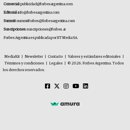
Comercial:
publicidad@forbesargentina.com
Editorial:
info@forbesargentina.com
Summit:
summitforbes@forbesargentina.com
Suscripciones:
suscripciones@forbes.ar
Forbes Argentina es publicada por HT Media SA.
MediaKit
|
Newsletter
|
Contacto
|
Valores y estándares editoriales
|
Términos y condiciones
|
Legales
|
© 2026. Forbes Argentina. Todos
los derechos reservados.