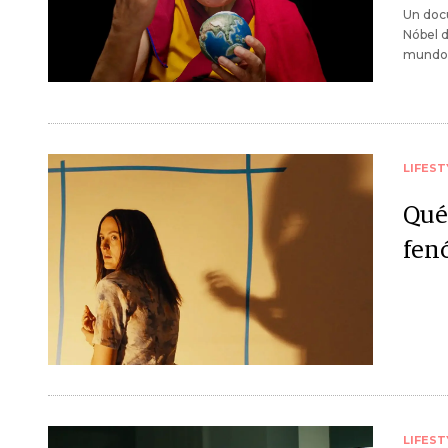
Un docu
Nóbel d
mundo
LIFEST
Qué
fen
LIFEST