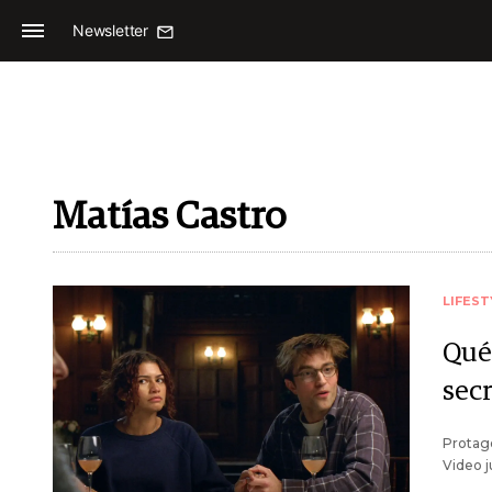
Newsletter
Matías Castro
LIFEST
Qué
sec
Protago
Video j