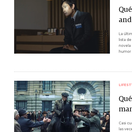
Qué 
and
La últi
lista d
novela 
humor 
LIFEST
Qué
man
Casi cu
las vec