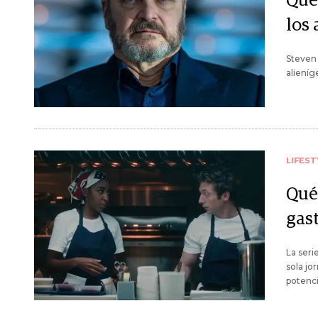
Qué 
los
Steven 
alieníg
LIFEST
Qué 
gas
La seri
sola jo
potenci