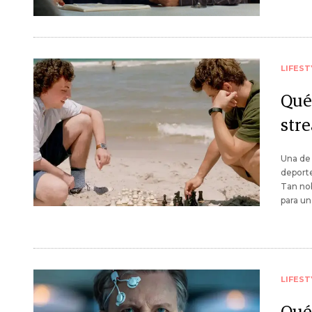
LIFEST
Qué 
stre
Una de 
deporte
Tan nob
para un
LIFEST