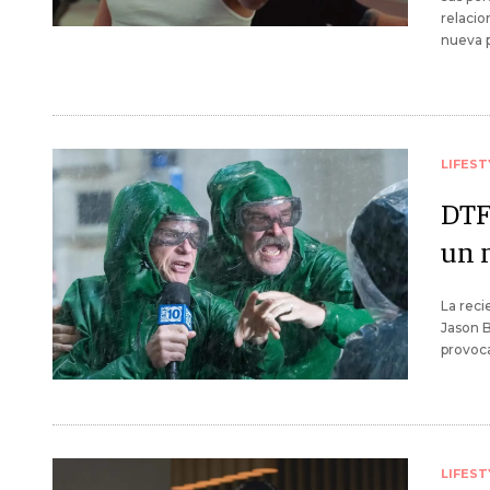
relacio
nueva p
LIFEST
DTF 
un 
La reci
Jason B
provoca
LIFEST