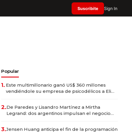
Suscribite
Sign In
Popular
1.
Este multimillonario ganó US$ 360 millones
vendiéndole su empresa de psicodélicos a Eli
Lilly
2.
De Paredes y Lisandro Martínez a Mirtha
Legrand: dos argentinos impulsan el negocio
del wellness deportivo y el cuidado corporal
3.
Jensen Huang anticipa el fin de la programación