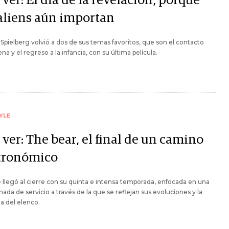
ver: El día de la revelación, porque
 aliens aún importan
Spielberg volvió a dos de sus temas favoritos, que son el contacto
ena y el regreso a la infancia, con su última película.
YLE
ver: The bear, el final de un camino
tronómico
e llegó al cierre con su quinta e intensa temporada, enfocada en una
rnada de servicio a través de la que se reflejan sus evoluciones y la
a del elenco.