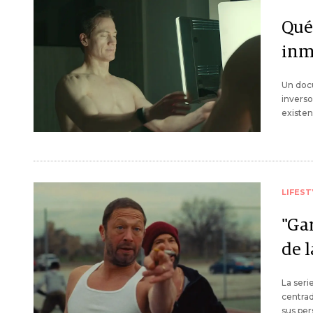
Qué 
inm
Un docu
inverso
existen
LIFEST
"Gar
de l
La seri
centrad
sus per