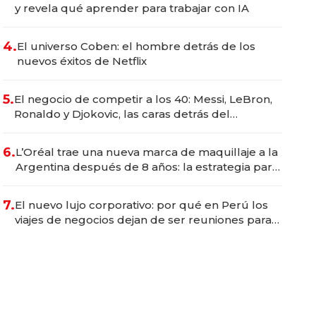
y revela qué aprender para trabajar con IA
4.
El universo Coben: el hombre detrás de los
nuevos éxitos de Netflix
5.
El negocio de competir a los 40: Messi, LeBron,
Ronaldo y Djokovic, las caras detrás del
mercado de la longevidad deportiva
6.
L’Oréal trae una nueva marca de maquillaje a la
Argentina después de 8 años: la estrategia para
conquistar a la Generación Z
7.
El nuevo lujo corporativo: por qué en Perú los
viajes de negocios dejan de ser reuniones para
convertirse en experiencias transformadoras