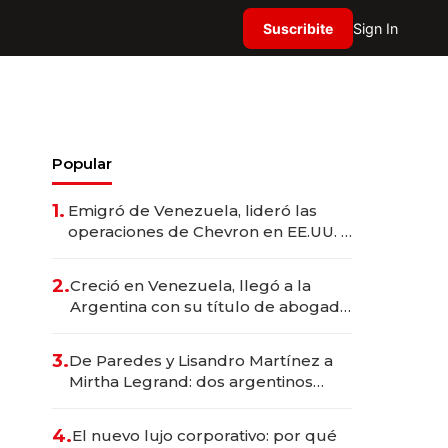
Suscribite
Sign In
Popular
1.
Emigró de Venezuela, lideró las
operaciones de Chevron en EE.UU. y
hoy es la única mujer CEO en Vaca
Muerta
2.
Creció en Venezuela, llegó a la
Argentina con su título de abogado
y construyó un imperio
gastronómico que revoluciona las
3.
De Paredes y Lisandro Martínez a
marcas "fast premium"
Mirtha Legrand: dos argentinos
impulsan el negocio del wellness
deportivo y el cuidado corporal
4.
El nuevo lujo corporativo: por qué