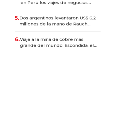
en Perú los viajes de negocios
dejan de ser reuniones para
convertirse en experiencias
5.
Dos argentinos levantaron US$ 6,2
transformadoras
millones de la mano de Rauch,
Englebienne y Woloski
6.
Viaje a la mina de cobre más
grande del mundo: Escondida, el
gigante chileno que exporta US$
14.000 millones anuales