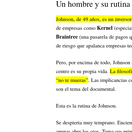
Un hombre y su rutina
Johnson, de 49 años, es un invers
Kernel
de empresas como
(especia
Braintree
(una pasarela de pagos 
de riesgo que apalanca empresas t
Pero, por encima de todo, Johnson 
centro es su propia vida.
La filosof
“no te mueras”
. Las implicancias co
son el tema del documental.
Esta es la rutina de Johnson.
Se despierta muy temprano. Enciend
apenas abre los ojos. Toma sus prim