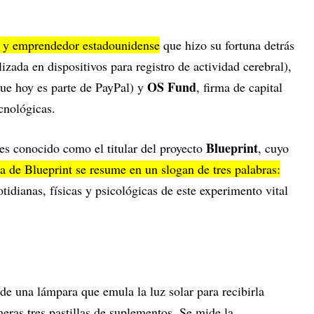
or y emprendedor estadounidense
que hizo su fortuna detrás
lizada en dispositivos para registro de actividad cerebral),
OS Fund
que hoy es parte de PayPal) y
, firma de capital
ecnológicas.
Blueprint
es conocido como el titular del proyecto
, cuyo
ía de Blueprint se resume en un slogan de tres palabras:
tidianas, físicas y psicológicas de este experimento vital
e una lámpara que emula la luz solar para recibirla
eras tres pastillas de suplementos. Se mide la