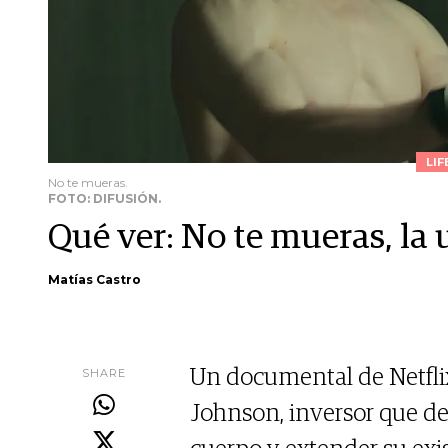
LIF
No te mueras.
FOTO: DIFUSIÓN.
Qué ver: No te mueras, la 
Matías Castro
SHARE
Un documental de Netflix
Johnson, inversor que d