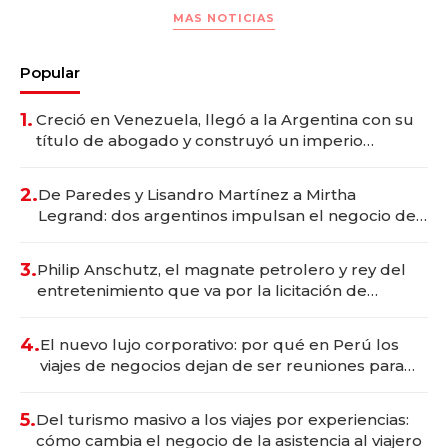
MAS NOTICIAS
Popular
1.
Creció en Venezuela, llegó a la Argentina con su
título de abogado y construyó un imperio
gastronómico que revoluciona las marcas "fast
premium"
2.
De Paredes y Lisandro Martínez a Mirtha
Legrand: dos argentinos impulsan el negocio del
wellness deportivo y el cuidado corporal
3.
Philip Anschutz, el magnate petrolero y rey del
entretenimiento que va por la licitación de
Tecnópolis junto a Fénix
4.
El nuevo lujo corporativo: por qué en Perú los
viajes de negocios dejan de ser reuniones para
convertirse en experiencias transformadoras
5.
Del turismo masivo a los viajes por experiencias:
cómo cambia el negocio de la asistencia al viajero