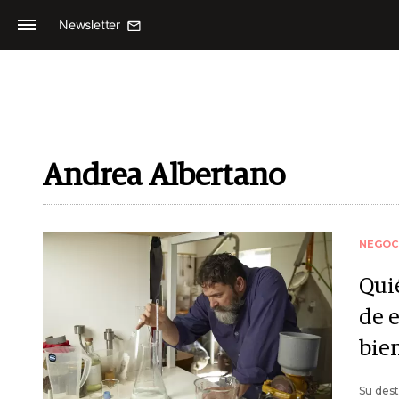
Newsletter
Andrea Albertano
NEGOC
Qui
de 
bie
Su dest