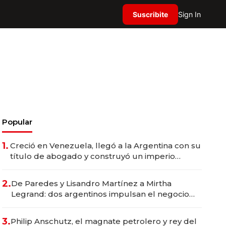
Suscribite
Sign In
Popular
1.
Creció en Venezuela, llegó a la Argentina con su
título de abogado y construyó un imperio
gastronómico que revoluciona las marcas "fast
premium"
2.
De Paredes y Lisandro Martínez a Mirtha
Legrand: dos argentinos impulsan el negocio
del wellness deportivo y el cuidado corporal
3.
Philip Anschutz, el magnate petrolero y rey del