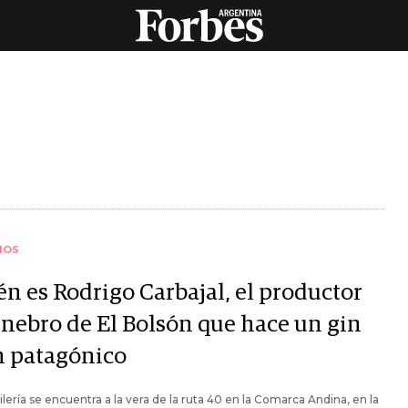
IOS
én es Rodrigo Carbajal, el productor
enebro de El Bolsón que hace un gin
n patagónico
ilería se encuentra a la vera de la ruta 40 en la Comarca Andina, en la