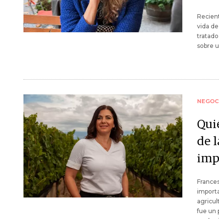
Recient
vida d
tratado
sobre u
NEGOC
Qui
de 
imp
Frances
import
agricul
fue un 