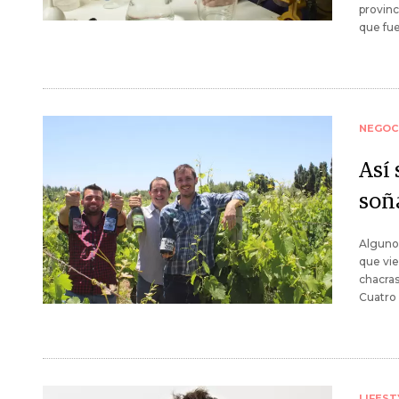
provinc
que fue
NEGOC
Así 
soñ
Algunos
que vie
chacras
Cuatro 
LIFEST