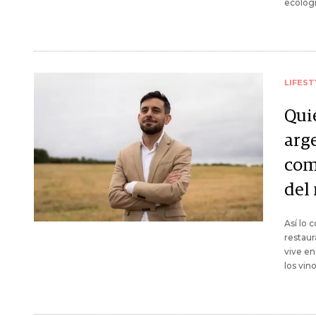
ecologi
LIFEST
Qui
arg
com
del
Así lo 
restau
vive en
los vin