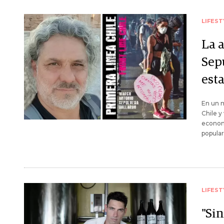
LIFEST
La 
Sep
esta
En un m
Chile y
economí
popular
LIFEST
"Sin