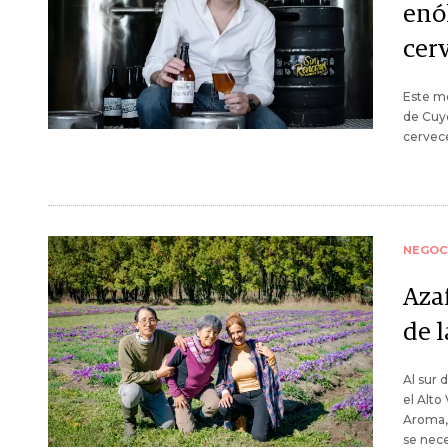
enó
cerv
Este me
de Cuyo
cervece
NEGOC
Aza
de 
Al sur 
el Alto
Aroma, 
se nece