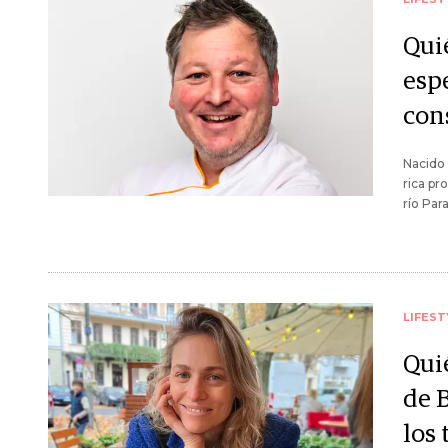
Quié
espe
con
Nacido 
rica pr
río Par
LIFEST
Qui
de 
los