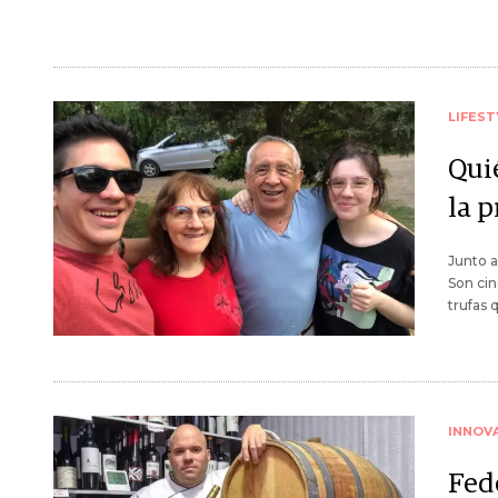
LIFEST
Qui
la 
Junto a
Son cin
trufas 
INNOV
Fede