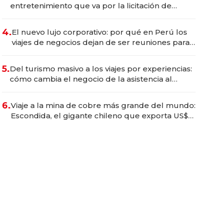
entretenimiento que va por la licitación de
Tecnópolis junto a Fénix
4.
El nuevo lujo corporativo: por qué en Perú los
viajes de negocios dejan de ser reuniones para
convertirse en experiencias transformadoras
5.
Del turismo masivo a los viajes por experiencias:
cómo cambia el negocio de la asistencia al
viajero
6.
Viaje a la mina de cobre más grande del mundo:
Escondida, el gigante chileno que exporta US$
14.000 millones anuales