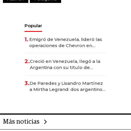
Popular
1.
Emigró de Venezuela, lideró las
operaciones de Chevron en
EE.UU. y hoy es la única mujer
CEO en Vaca Muerta
2.
Creció en Venezuela, llegó a la
Argentina con su título de
abogado y construyó un imperio
gastronómico que revoluciona
3.
De Paredes y Lisandro Martínez
las marcas "fast premium"
a Mirtha Legrand: dos argentinos
impulsan el negocio del wellness
deportivo y el cuidado corporal
Más noticias