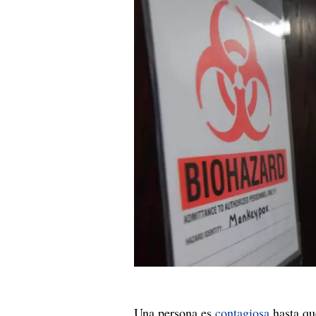
Una persona es
contagiosa
hasta que