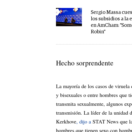
Sergio Massa cue
los subsidios a la 
en AmCham: "Som
Robin"
Hecho sorprendente
La mayoría de los casos de viruel
y bisexuales o entre hombres que ti
transmita sexualmente, algunos ex
transmisión. La líder de la unida
Kerkhove
, dijo a
STAT News que la g
hombres que tienen sexo con homb