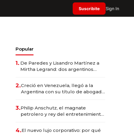
Suscribite
Sign In
Popular
1.
De Paredes y Lisandro Martínez a
Mirtha Legrand: dos argentinos
impulsan el negocio del wellness
deportivo y el cuidado corporal
2.
Creció en Venezuela, llegó a la
Argentina con su título de abogado
y construyó un imperio
gastronómico que revoluciona las
3.
Philip Anschutz, el magnate
marcas "fast premium"
petrolero y rey del entretenimiento
que va por la licitación de
Tecnópolis junto a Fénix
4.
El nuevo lujo corporativo: por qué