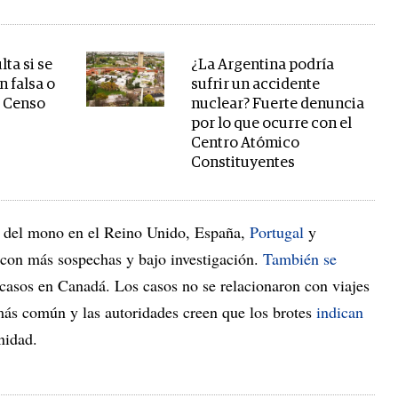
lta si se
¿La Argentina podría
n falsa o
sufrir un accidente
l Censo
nuclear? Fuerte denuncia
por lo que ocurre con el
Centro Atómico
Constituyentes
a del mono en el Reino Unido, España,
Portugal
y
 con más sospechas y bajo investigación.
También se
asos en Canadá. Los casos no se relacionaron con viajes
 más común y las autoridades creen que los brotes
indican
nidad.