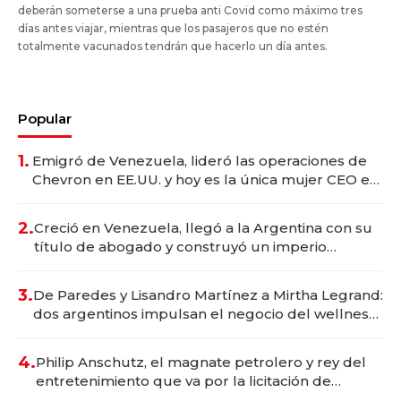
deberán someterse a una prueba anti Covid como máximo tres
días antes viajar, mientras que los pasajeros que no estén
totalmente vacunados tendrán que hacerlo un día antes.
Popular
1.
Emigró de Venezuela, lideró las operaciones de
Chevron en EE.UU. y hoy es la única mujer CEO en
Vaca Muerta
2.
Creció en Venezuela, llegó a la Argentina con su
título de abogado y construyó un imperio
gastronómico que revoluciona las marcas "fast
premium"
3.
De Paredes y Lisandro Martínez a Mirtha Legrand:
dos argentinos impulsan el negocio del wellness
deportivo y el cuidado corporal
4.
Philip Anschutz, el magnate petrolero y rey del
entretenimiento que va por la licitación de
Tecnópolis junto a Fénix