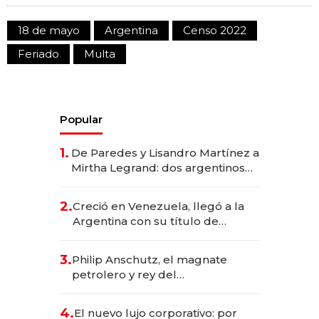
18 de mayo
Argentina
Censo 2022
Feriado
Multa
Popular
1.
De Paredes y Lisandro Martínez a
Mirtha Legrand: dos argentinos
impulsan el negocio del wellness
deportivo y el cuidado corporal
2.
Creció en Venezuela, llegó a la
Argentina con su título de
abogado y construyó un imperio
gastronómico que revoluciona
3.
Philip Anschutz, el magnate
las marcas "fast premium"
petrolero y rey del
entretenimiento que va por la
licitación de Tecnópolis junto a
4.
El nuevo lujo corporativo: por