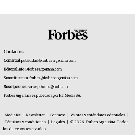
Contactos
Comercial:
publicidad@forbesargentina.com
Editorial:
info@forbesargentina.com
Summit:
summitforbes@forbesargentina.com
Suscripciones:
suscripciones@forbes.ar
Forbes Argentina es publicada por HT Media SA.
MediaKit
|
Newsletter
|
Contacto
|
Valores y estándares editoriales
|
Términos y condiciones
|
Legales
|
© 2026. Forbes Argentina. Todos
los derechos reservados.