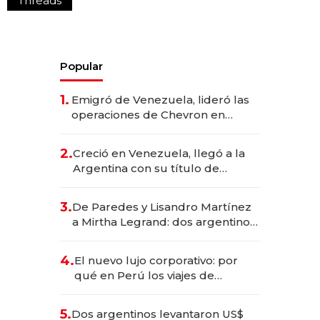
Threads
Popular
1.
Emigró de Venezuela, lideró las
operaciones de Chevron en
EE.UU. y hoy es la única mujer
CEO en Vaca Muerta
2.
Creció en Venezuela, llegó a la
Argentina con su título de
abogado y construyó un imperio
gastronómico que revoluciona
3.
De Paredes y Lisandro Martínez
las marcas "fast premium"
a Mirtha Legrand: dos argentinos
impulsan el negocio del wellness
deportivo y el cuidado corporal
4.
El nuevo lujo corporativo: por
qué en Perú los viajes de
negocios dejan de ser reuniones
para convertirse en experiencias
5.
Dos argentinos levantaron US$