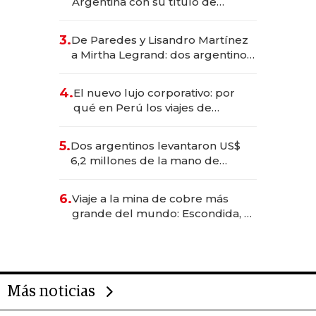
Argentina con su título de
abogado y construyó un imperio
gastronómico que revoluciona
3.
De Paredes y Lisandro Martínez
las marcas "fast premium"
a Mirtha Legrand: dos argentinos
impulsan el negocio del wellness
deportivo y el cuidado corporal
4.
El nuevo lujo corporativo: por
qué en Perú los viajes de
negocios dejan de ser reuniones
para convertirse en experiencias
5.
Dos argentinos levantaron US$
transformadoras
6,2 millones de la mano de
Rauch, Englebienne y Woloski
6.
Viaje a la mina de cobre más
grande del mundo: Escondida, el
gigante chileno que exporta US$
14.000 millones anuales
Más noticias