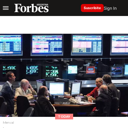
Sign In
Suscribite
TODAY
Merval
.