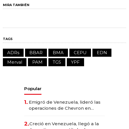
MIRA TAMBIÉN
TAGS
ADRs
BBAR
BMA
CEPU
EDN
Merval
PAM
TGS
YPF
Popular
1.
Emigró de Venezuela, lideró las
operaciones de Chevron en
EE.UU. y hoy es la única mujer
CEO en Vaca Muerta
2.
Creció en Venezuela, llegó a la