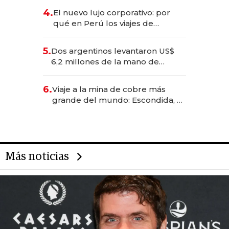
deportivo y el cuidado corporal
4.
El nuevo lujo corporativo: por
qué en Perú los viajes de
negocios dejan de ser reuniones
para convertirse en experiencias
5.
Dos argentinos levantaron US$
transformadoras
6,2 millones de la mano de
Rauch, Englebienne y Woloski
6.
Viaje a la mina de cobre más
grande del mundo: Escondida, el
gigante chileno que exporta US$
14.000 millones anuales
Más noticias