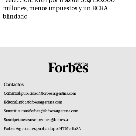
reelección: RIGI por más de US$ 150.000
millones, menos impuestos y un BCRA
blindado
Contactos
Comercial:
publicidad@forbesargentina.com
Editorial:
info@forbesargentina.com
Summit:
summitforbes@forbesargentina.com
Suscripciones:
suscripciones@forbes.ar
Forbes Argentina es publicada por HT Media SA.