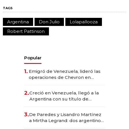
TAGS
Argentina
Don Julio
Lolapallooza
Robert Pattinson
Popular
1.
Emigró de Venezuela, lideró las
operaciones de Chevron en
EE.UU. y hoy es la única mujer
CEO en Vaca Muerta
2.
Creció en Venezuela, llegó a la
Argentina con su título de
abogado y construyó un imperio
gastronómico que revoluciona
3.
De Paredes y Lisandro Martínez
las marcas "fast premium"
a Mirtha Legrand: dos argentinos
impulsan el negocio del wellness