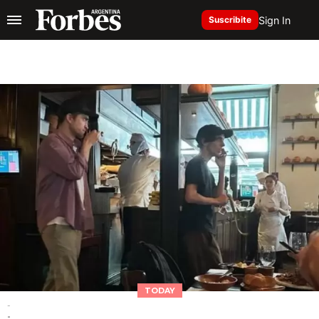
Sign In
Suscribite
TODAY
-
-