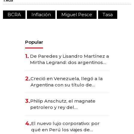
TAGS
BCRA
Inflación
Miguel Pesce
Tasa
Popular
1.
De Paredes y Lisandro Martínez a
Mirtha Legrand: dos argentinos
impulsan el negocio del wellness
deportivo y el cuidado corporal
2.
Creció en Venezuela, llegó a la
Argentina con su título de
abogado y construyó un imperio
gastronómico que revoluciona
3.
Philip Anschutz, el magnate
las marcas "fast premium"
petrolero y rey del
entretenimiento que va por la
licitación de Tecnópolis junto a
4.
El nuevo lujo corporativo: por
Fénix
qué en Perú los viajes de