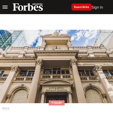
Sign In
Suscribite
TODAY
bcra