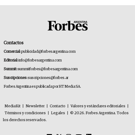
Contactos
Comercial:
publicidad@forbesargentina.com
Editorial:
info@forbesargentina.com
Summit:
summitforbes@forbesargentina.com
Suscripciones:
suscripciones@forbes.ar
Forbes Argentina es publicada por HT Media SA.
MediaKit
|
Newsletter
|
Contacto
|
Valores y estándares editoriales
|
Términos y condiciones
|
Legales
|
© 2026. Forbes Argentina. Todos
los derechos reservados.