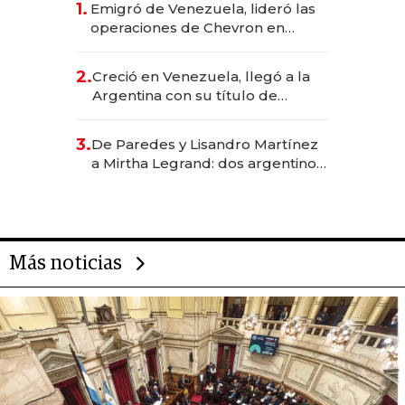
1.
Emigró de Venezuela, lideró las
operaciones de Chevron en
EE.UU. y hoy es la única mujer
CEO en Vaca Muerta
2.
Creció en Venezuela, llegó a la
Argentina con su título de
abogado y construyó un imperio
gastronómico que revoluciona
3.
De Paredes y Lisandro Martínez
las marcas "fast premium"
a Mirtha Legrand: dos argentinos
impulsan el negocio del wellness
deportivo y el cuidado corporal
Más noticias