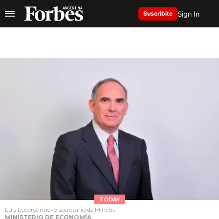
Sign In
Suscribite
TODAY
Luis Lucero, nuevo secretario de Minería
MINISTERIO DE ECONOMÍA