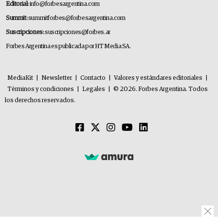
Editorial:
info@forbesargentina.com
Summit:
summitforbes@forbesargentina.com
Suscripciones:
suscripciones@forbes.ar
Forbes Argentina es publicada por HT Media SA.
MediaKit
|
Newsletter
|
Contacto
|
Valores y estándares editoriales
|
Términos y condiciones
|
Legales
|
© 2026. Forbes Argentina. Todos
los derechos reservados.