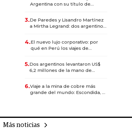
Argentina con su título de
abogado y construyó un imperio
gastronómico que revoluciona
3.
De Paredes y Lisandro Martínez
las marcas "fast premium"
a Mirtha Legrand: dos argentinos
impulsan el negocio del wellness
deportivo y el cuidado corporal
4.
El nuevo lujo corporativo: por
qué en Perú los viajes de
negocios dejan de ser reuniones
para convertirse en experiencias
5.
Dos argentinos levantaron US$
transformadoras
6,2 millones de la mano de
Rauch, Englebienne y Woloski
6.
Viaje a la mina de cobre más
grande del mundo: Escondida, el
gigante chileno que exporta US$
14.000 millones anuales
Más noticias