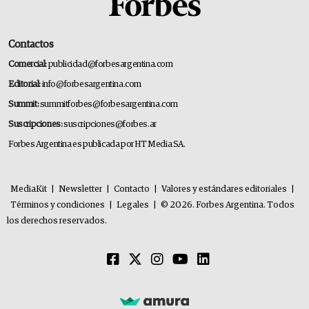
Contactos
Comercial:
publicidad@forbesargentina.com
Editorial:
info@forbesargentina.com
Summit:
summitforbes@forbesargentina.com
Suscripciones:
suscripciones@forbes.ar
Forbes Argentina es publicada por HT Media SA.
MediaKit
|
Newsletter
|
Contacto
|
Valores y estándares editoriales
|
Términos y condiciones
|
Legales
|
© 2026. Forbes Argentina. Todos
los derechos reservados.