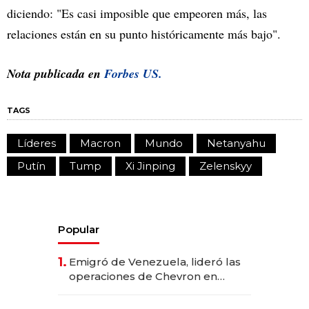
diciendo: "Es casi imposible que empeoren más, las
relaciones están en su punto históricamente más bajo".
Nota publicada en
Forbes US.
TAGS
Líderes
Macron
Mundo
Netanyahu
Putín
Tump
Xi Jinping
Zelenskyy
Popular
1.
Emigró de Venezuela, lideró las
operaciones de Chevron en
EE.UU. y hoy es la única mujer
CEO en Vaca Muerta