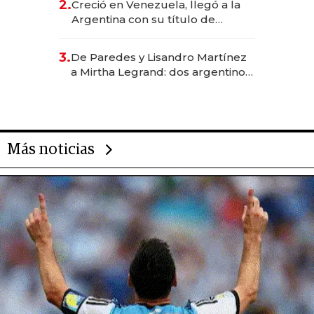
2.
Creció en Venezuela, llegó a la
Argentina con su título de
abogado y construyó un imperio
gastronómico que revoluciona
3.
De Paredes y Lisandro Martínez
las marcas "fast premium"
a Mirtha Legrand: dos argentinos
impulsan el negocio del wellness
deportivo y el cuidado corporal
Más noticias