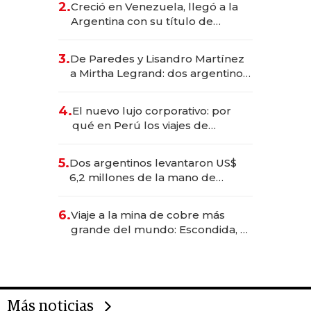
2.
Creció en Venezuela, llegó a la
Argentina con su título de
abogado y construyó un imperio
gastronómico que revoluciona
3.
De Paredes y Lisandro Martínez
las marcas "fast premium"
a Mirtha Legrand: dos argentinos
impulsan el negocio del wellness
deportivo y el cuidado corporal
4.
El nuevo lujo corporativo: por
qué en Perú los viajes de
negocios dejan de ser reuniones
para convertirse en experiencias
5.
Dos argentinos levantaron US$
transformadoras
6,2 millones de la mano de
Rauch, Englebienne y Woloski
6.
Viaje a la mina de cobre más
grande del mundo: Escondida, el
gigante chileno que exporta US$
14.000 millones anuales
Más noticias