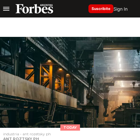
Sign In
Suscribite
TODAY
industria - ant rozetsky ph
ANT ROZTSKY PH