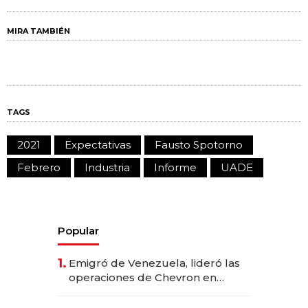
MIRA TAMBIÉN
TAGS
2021
Expectativas
Fausto Spotorno
Febrero
Industria
Informe
UADE
Popular
1.
Emigró de Venezuela, lideró las
operaciones de Chevron en
EE.UU. y hoy es la única mujer
CEO en Vaca Muerta