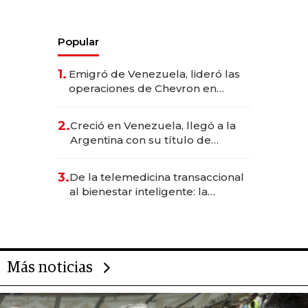
Popular
1.
Emigró de Venezuela, lideró las
operaciones de Chevron en
EE.UU. y hoy es la única mujer
CEO en Vaca Muerta
2.
Creció en Venezuela, llegó a la
Argentina con su título de
abogado y construyó un imperio
gastronómico que revoluciona
3.
De la telemedicina transaccional
las marcas "fast premium"
al bienestar inteligente: la
evolución de doc24 para
transformar a las organizaciones
Más noticias