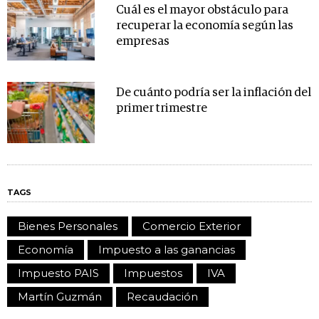
Cuál es el mayor obstáculo para
recuperar la economía según las
empresas
De cuánto podría ser la inflación del
primer trimestre
TAGS
Bienes Personales
Comercio Exterior
Economía
Impuesto a las ganancias
Impuesto PAIS
Impuestos
IVA
Martín Guzmán
Recaudación