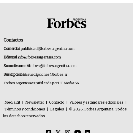
Contactos
Comercial:
publicidad@forbesargentina.com
Editorial:
info@forbesargentina.com
Summit:
summitforbes@forbesargentina.com
Suscripciones:
suscripciones@forbes.ar
Forbes Argentina es publicada por HT Media SA.
MediaKit
|
Newsletter
|
Contacto
|
Valores y estándares editoriales
|
Términos y condiciones
|
Legales
|
© 2026. Forbes Argentina. Todos
los derechos reservados.