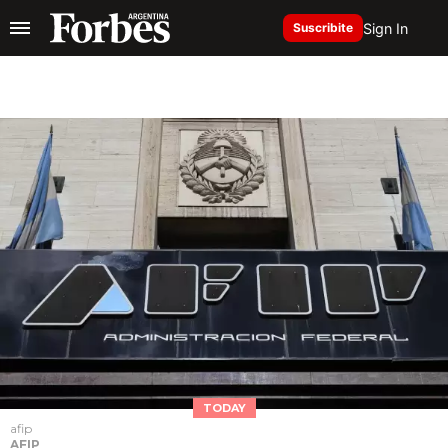
Sign In
Suscribite
TODAY
afip
AFIP