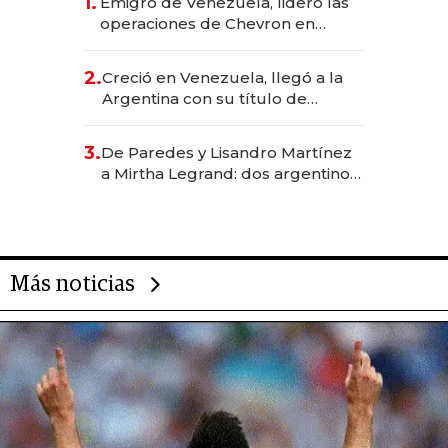
1.
Emigró de Venezuela, lideró las
operaciones de Chevron en
EE.UU. y hoy es la única mujer
CEO en Vaca Muerta
2.
Creció en Venezuela, llegó a la
Argentina con su título de
abogado y construyó un imperio
gastronómico que revoluciona
3.
De Paredes y Lisandro Martínez
las marcas "fast premium"
a Mirtha Legrand: dos argentinos
impulsan el negocio del wellness
deportivo y el cuidado corporal
Más noticias