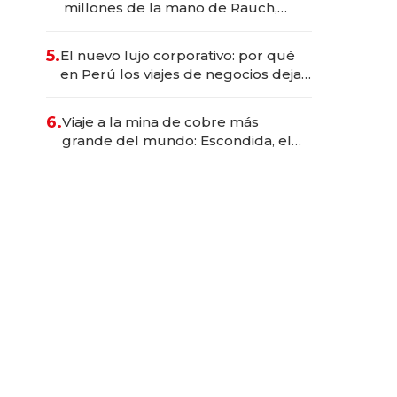
millones de la mano de Rauch,
Englebienne y Woloski
5.
El nuevo lujo corporativo: por qué
en Perú los viajes de negocios dejan
de ser reuniones para convertirse
en experiencias transformadoras
6.
Viaje a la mina de cobre más
grande del mundo: Escondida, el
gigante chileno que exporta US$
14.000 millones anuales