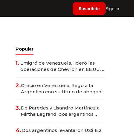
Suscribite
Sign In
Popular
1.
Emigró de Venezuela, lideró las
operaciones de Chevron en EE.UU. y
hoy es la única mujer CEO en Vaca
Muerta
2.
Creció en Venezuela, llegó a la
Argentina con su título de abogado
y construyó un imperio
gastronómico que revoluciona las
3.
De Paredes y Lisandro Martínez a
marcas "fast premium"
Mirtha Legrand: dos argentinos
impulsan el negocio del wellness
deportivo y el cuidado corporal
4.
Dos argentinos levantaron US$ 6,2