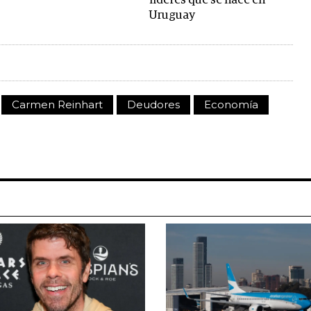
líderes que se hace en
Uruguay
Carmen Reinhart
Deudores
Economía