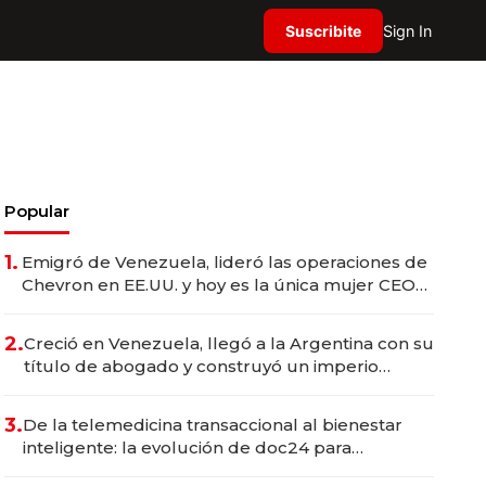
Suscribite
Sign In
Popular
1.
Emigró de Venezuela, lideró las operaciones de
Chevron en EE.UU. y hoy es la única mujer CEO
en Vaca Muerta
2.
Creció en Venezuela, llegó a la Argentina con su
título de abogado y construyó un imperio
gastronómico que revoluciona las marcas "fast
premium"
3.
De la telemedicina transaccional al bienestar
inteligente: la evolución de doc24 para
transformar a las organizaciones