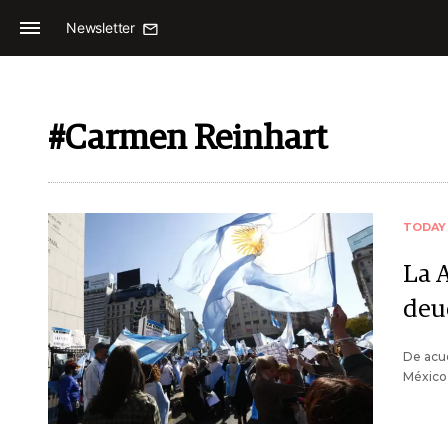
Newsletter
#Carmen Reinhart
TODAY
La 
deu
De acue
México,