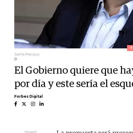
T
Jaime Perczyk
D
El Gobierno quiere que ha
por día y este sería el es
Forbes Digital
SHARE