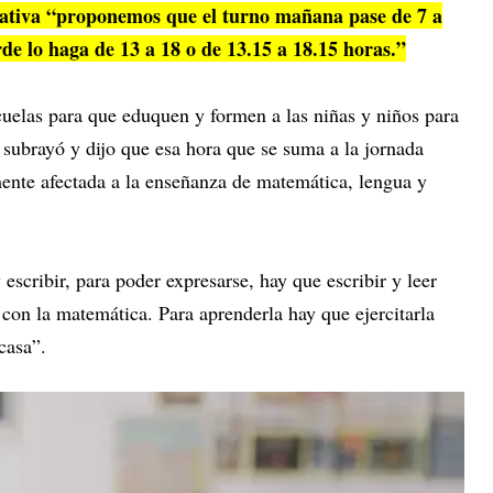
cativa “proponemos que el turno mañana pase de 7 a
rde lo haga de 13 a 18 o de 13.15 a 18.15 horas.”
uelas para que eduquen y formen a las niñas y niños para
subrayó y dijo que esa hora que se suma a la jornada
mente afectada a la enseñanza de matemática, lengua y
escribir, para poder expresarse, hay que escribir y leer
e con la matemática. Para aprenderla hay que ejercitarla
 casa”.