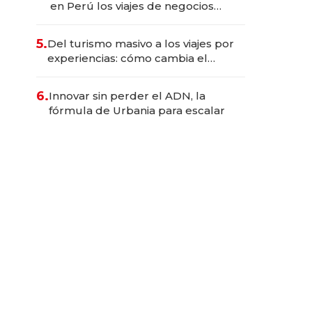
en Perú los viajes de negocios
dejan de ser reuniones para
convertirse en experiencias
5.
Del turismo masivo a los viajes por
transformadoras
experiencias: cómo cambia el
negocio de la asistencia al viajero
6.
Innovar sin perder el ADN, la
fórmula de Urbania para escalar