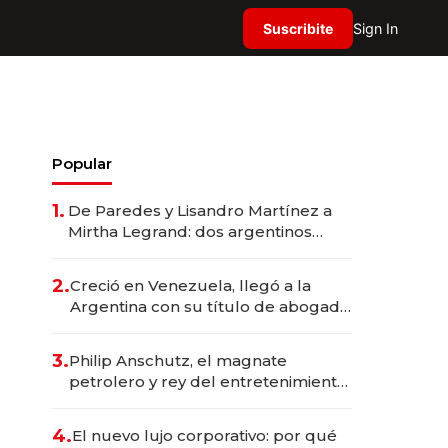
Suscribite
Sign In
Popular
1.
De Paredes y Lisandro Martínez a
Mirtha Legrand: dos argentinos
impulsan el negocio del wellness
deportivo y el cuidado corporal
2.
Creció en Venezuela, llegó a la
Argentina con su título de abogado
y construyó un imperio
gastronómico que revoluciona las
3.
Philip Anschutz, el magnate
marcas "fast premium"
petrolero y rey del entretenimiento
que va por la licitación de
Tecnópolis junto a Fénix
4.
El nuevo lujo corporativo: por qué