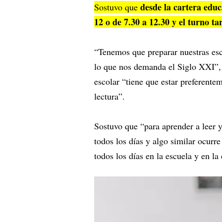
desde la cartera edu
Sostuvo que
12 o de 7.30 a 12.30 y el turno ta
“Tenemos que preparar nuestras esc
lo que nos demanda el Siglo XXI”, 
escolar “tiene que estar preferente
lectura”.
Sostuvo que “para aprender a leer y 
todos los días y algo similar ocurr
todos los días en la escuela y en la