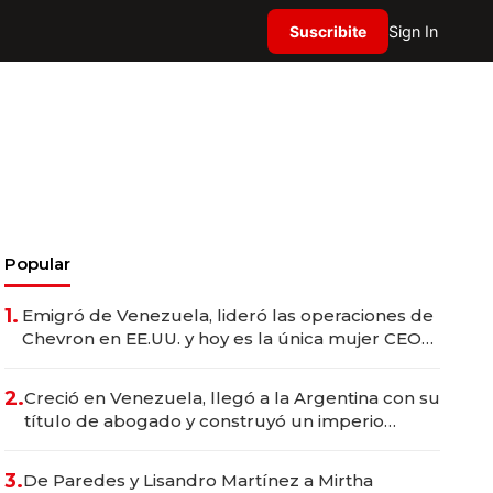
Suscribite
Sign In
Popular
1.
Emigró de Venezuela, lideró las operaciones de
Chevron en EE.UU. y hoy es la única mujer CEO
en Vaca Muerta
2.
Creció en Venezuela, llegó a la Argentina con su
título de abogado y construyó un imperio
gastronómico que revoluciona las marcas "fast
premium"
3.
De Paredes y Lisandro Martínez a Mirtha