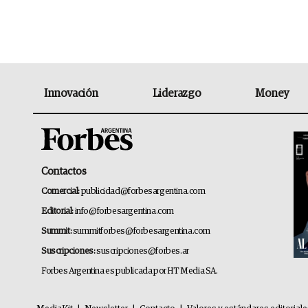
Innovación
Liderazgo
Money
Contactos
Comercial:
publicidad@forbesargentina.com
Editorial:
info@forbesargentina.com
Summit:
summitforbes@forbesargentina.com
Suscripciones:
suscripciones@forbes.ar
Forbes Argentina es publicada por HT Media SA.