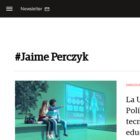
Newsletter
#Jaime Perczyk
INNOV
La 
Pol
tec
edu