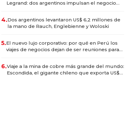
Legrand: dos argentinos impulsan el negocio
del wellness deportivo y el cuidado corporal
4.
Dos argentinos levantaron US$ 6,2 millones de
la mano de Rauch, Englebienne y Woloski
5.
El nuevo lujo corporativo: por qué en Perú los
viajes de negocios dejan de ser reuniones para
convertirse en experiencias transformadoras
6.
Viaje a la mina de cobre más grande del mundo:
Escondida, el gigante chileno que exporta US$
14.000 millones anuales