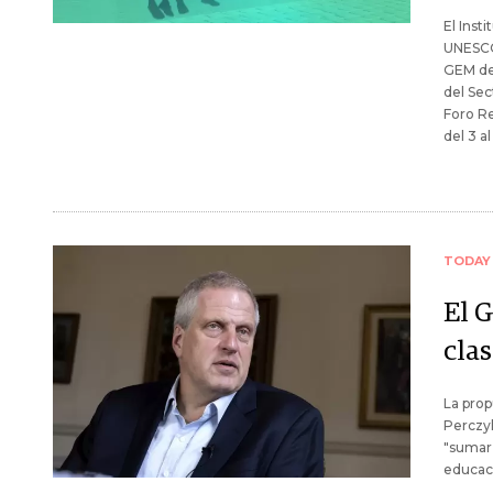
El Inst
UNESCO
GEM de 
del Sec
Foro Re
del 3 a
TODAY
El 
clas
La prop
Perczyk
"sumar 
educaci