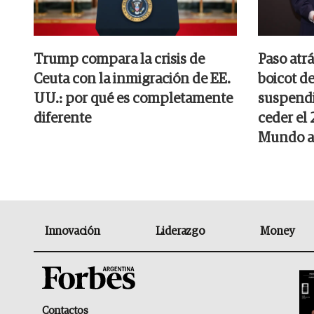
Trump compara la crisis de
Paso atrá
Ceuta con la inmigración de EE.
boicot de
UU.: por qué es completamente
suspendi
diferente
ceder el
Mundo a 
Innovación
Liderazgo
Money
Contactos