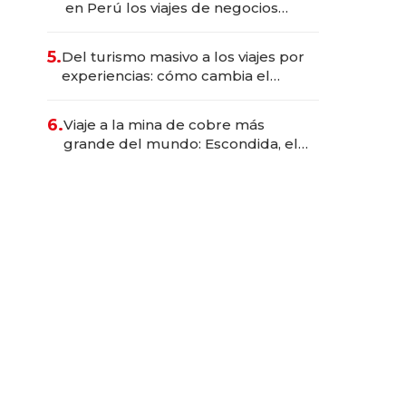
en Perú los viajes de negocios
dejan de ser reuniones para
convertirse en experiencias
5.
Del turismo masivo a los viajes por
transformadoras
experiencias: cómo cambia el
negocio de la asistencia al viajero
6.
Viaje a la mina de cobre más
grande del mundo: Escondida, el
gigante chileno que exporta US$
14.000 millones anuales