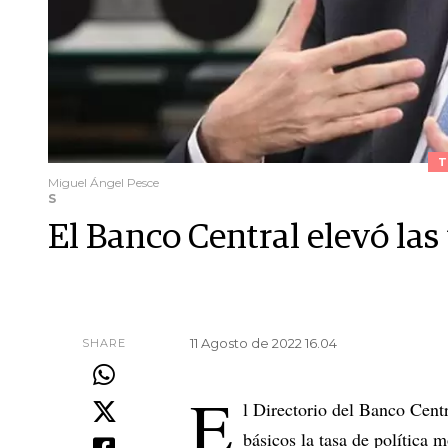
T
Miguel Ángel Pesce
S
El Banco Central elevó las 
11 Agosto de 2022 16.04
SHARE
E
l Directorio del Banco Cent
básicos la tasa de política m