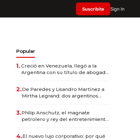
Suscribite
Sign In
Popular
1.
Creció en Venezuela, llegó a la
Argentina con su título de abogado
y construyó un imperio
gastronómico que revoluciona las
2.
De Paredes y Lisandro Martínez a
marcas "fast premium"
Mirtha Legrand: dos argentinos
impulsan el negocio del wellness
deportivo y el cuidado corporal
3.
Philip Anschutz, el magnate
petrolero y rey del entretenimiento
que va por la licitación de
Tecnópolis junto a Fénix
4.
El nuevo lujo corporativo: por qué