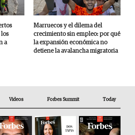
ertos
Marruecos y el dilema del
 los
crecimiento sin empleo: por qué
n a
la expansión económica no
detiene la avalancha migratoria
Videos
Forbes Summit
Today