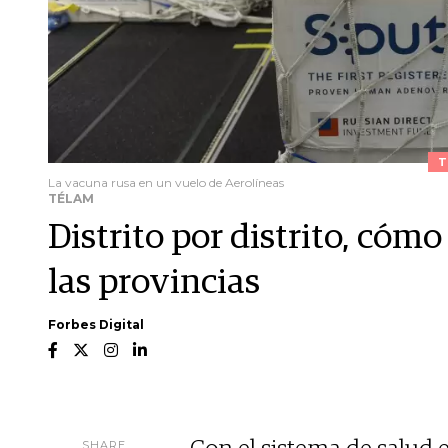
T
La vacuna rusa en un vuelo de Aerolíneas
TÉLAM
Distrito por distrito, có
las provincias
Forbes Digital
SHARE