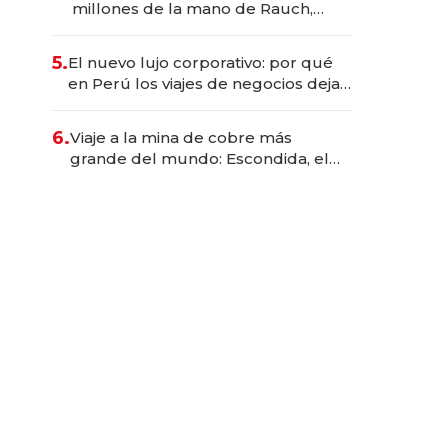
millones de la mano de Rauch,
Englebienne y Woloski
5.
El nuevo lujo corporativo: por qué
en Perú los viajes de negocios dejan
de ser reuniones para convertirse
en experiencias transformadoras
6.
Viaje a la mina de cobre más
grande del mundo: Escondida, el
gigante chileno que exporta US$
14.000 millones anuales