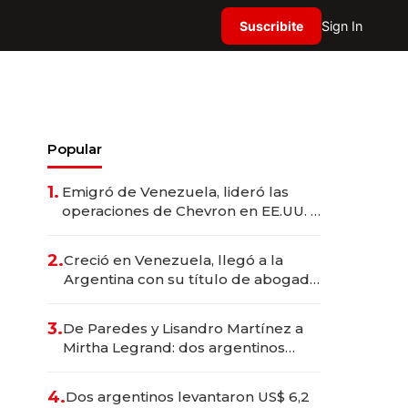
Suscribite
Sign In
Popular
1.
Emigró de Venezuela, lideró las
operaciones de Chevron en EE.UU. y
hoy es la única mujer CEO en Vaca
Muerta
2.
Creció en Venezuela, llegó a la
Argentina con su título de abogado
y construyó un imperio
gastronómico que revoluciona las
3.
De Paredes y Lisandro Martínez a
marcas "fast premium"
Mirtha Legrand: dos argentinos
impulsan el negocio del wellness
deportivo y el cuidado corporal
4.
Dos argentinos levantaron US$ 6,2