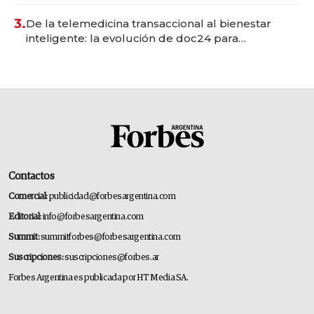
gastronómico que revoluciona las marcas "fast
premium"
3.
De la telemedicina transaccional al bienestar
inteligente: la evolución de doc24 para
transformar a las organizaciones
Contactos
Comercial:
publicidad@forbesargentina.com
Editorial:
info@forbesargentina.com
Summit:
summitforbes@forbesargentina.com
Suscripciones:
suscripciones@forbes.ar
Forbes Argentina es publicada por HT Media SA.