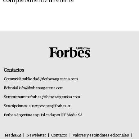
completamente diferente
Contactos
Comercial:
publicidad@forbesargentina.com
Editorial:
info@forbesargentina.com
Summit:
summitforbes@forbesargentina.com
Suscripciones:
suscripciones@forbes.ar
Forbes Argentina es publicada por HT Media SA.
MediaKit
|
Newsletter
|
Contacto
|
Valores y estándares editoriales
|