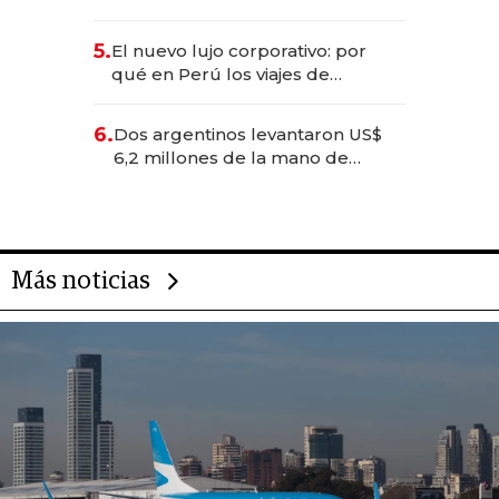
entretenimiento que va por la
licitación de Tecnópolis junto a
5.
El nuevo lujo corporativo: por
Fénix
qué en Perú los viajes de
negocios dejan de ser reuniones
para convertirse en experiencias
6.
Dos argentinos levantaron US$
transformadoras
6,2 millones de la mano de
Rauch, Englebienne y Woloski
Más noticias