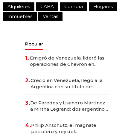
Alquileres
CABA
Compra
Hogares
Inmuebles
Ventas
Popular
1.
Emigró de Venezuela, lideró las
operaciones de Chevron en
EE.UU. y hoy es la única mujer
CEO en Vaca Muerta
2.
Creció en Venezuela, llegó a la
Argentina con su título de
abogado y construyó un imperio
gastronómico que revoluciona
3.
De Paredes y Lisandro Martínez
las marcas "fast premium"
a Mirtha Legrand: dos argentinos
impulsan el negocio del wellness
deportivo y el cuidado corporal
4.
Philip Anschutz, el magnate
petrolero y rey del