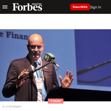
Sign In
Suscribite
TODAY
sturzenegger
.