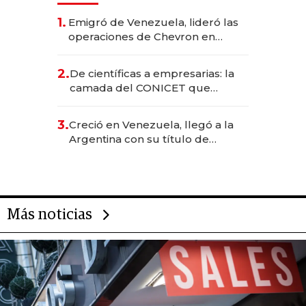
1.
Emigró de Venezuela, lideró las
operaciones de Chevron en
EE.UU. y hoy es la única mujer
CEO en Vaca Muerta
2.
De científicas a empresarias: la
camada del CONICET que
levantó más de US$ 40 millones
para fundar startups biotech
3.
Creció en Venezuela, llegó a la
Argentina con su título de
abogado y construyó un imperio
gastronómico que revoluciona
las marcas "fast premium"
Más noticias