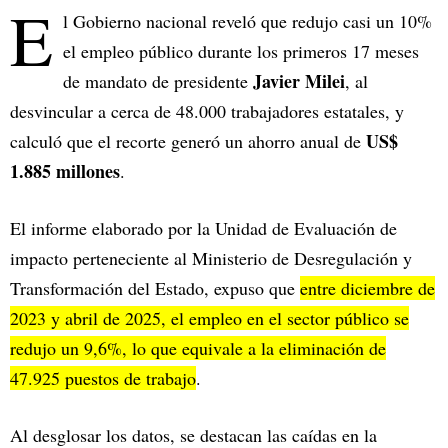
E
l Gobierno nacional reveló que redujo casi un 10%
el empleo público durante los primeros 17 meses
Javier Milei
de mandato de presidente
, al
desvincular a cerca de 48.000 trabajadores estatales, y
US$
calculó que el recorte
generó un ahorro anual de
1.885 millones
.
El informe elaborado por la Unidad de Evaluación de
impacto perteneciente al Ministerio de Desregulación y
Transformación del Estado, expuso que
entre diciembre de
2023 y abril de 2025, el empleo en el sector público
se
redujo un 9,6%, lo que equivale a la eliminación de
47.925 puestos de trabajo
.
Al desglosar los datos, se destacan las caídas en la