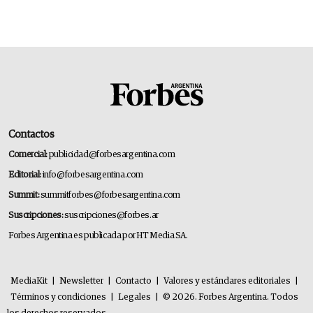
Contactos
Comercial:
publicidad@forbesargentina.com
Editorial:
info@forbesargentina.com
Summit:
summitforbes@forbesargentina.com
Suscripciones:
suscripciones@forbes.ar
Forbes Argentina es publicada por HT Media SA.
MediaKit
|
Newsletter
|
Contacto
|
Valores y estándares editoriales
|
Términos y condiciones
|
Legales
|
© 2026. Forbes Argentina. Todos