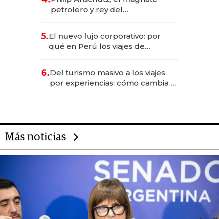
petrolero y rey del
entretenimiento que va por la
licitación de Tecnópolis junto a
5.
El nuevo lujo corporativo: por
Fénix
qué en Perú los viajes de
negocios dejan de ser reuniones
para convertirse en experiencias
6.
Del turismo masivo a los viajes
transformadoras
por experiencias: cómo cambia el
negocio de la asistencia al viajero
Más noticias