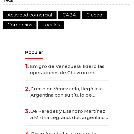
TAGS
Actividad comercial
CABA
Ciudad
Comercios
Locales
Popular
1.
Emigró de Venezuela, lideró las
operaciones de Chevron en
EE.UU. y hoy es la única mujer
CEO en Vaca Muerta
2.
Creció en Venezuela, llegó a la
Argentina con su título de
abogado y construyó un imperio
gastronómico que revoluciona
3.
De Paredes y Lisandro Martínez
las marcas "fast premium"
a Mirtha Legrand: dos argentinos
impulsan el negocio del wellness
deportivo y el cuidado corporal
4.
Philip Anschutz, el magnate