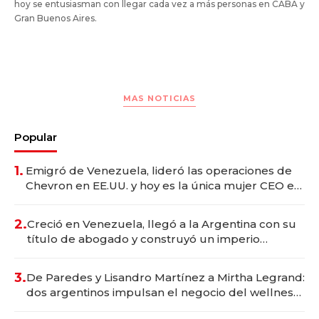
hoy se entusiasman con llegar cada vez a más personas en CABA y
Gran Buenos Aires.
MAS NOTICIAS
Popular
1.
Emigró de Venezuela, lideró las operaciones de
Chevron en EE.UU. y hoy es la única mujer CEO en
Vaca Muerta
2.
Creció en Venezuela, llegó a la Argentina con su
título de abogado y construyó un imperio
gastronómico que revoluciona las marcas "fast
premium"
3.
De Paredes y Lisandro Martínez a Mirtha Legrand:
dos argentinos impulsan el negocio del wellness
deportivo y el cuidado corporal