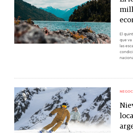
mil
eco
El quin
que va 
las esc
condici
naciona
NEGOC
Niev
loca
arg