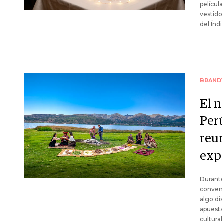
pelícu
vestido
del Índ
BRAND
El n
Perú
reu
exp
Durante
conven
algo di
apuesta
cultura