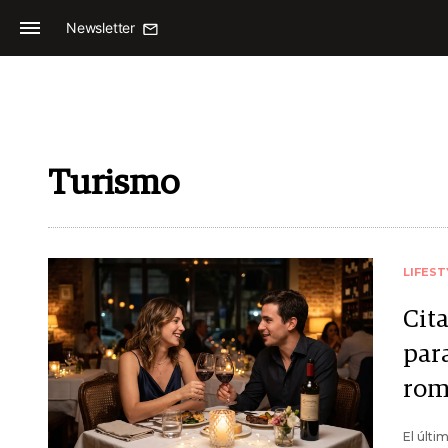
Newsletter
Turismo
LIFEST
Cita
par
rom
El últi