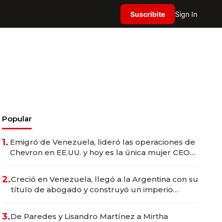
Suscribite
Sign In
Popular
1.
Emigró de Venezuela, lideró las operaciones de
Chevron en EE.UU. y hoy es la única mujer CEO
en Vaca Muerta
2.
Creció en Venezuela, llegó a la Argentina con su
título de abogado y construyó un imperio
gastronómico que revoluciona las marcas "fast
premium"
3.
De Paredes y Lisandro Martínez a Mirtha