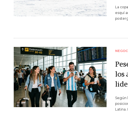
La copa
esquí a
posterg
NEGOC
Pes
los 
lide
Según l
posicio
Latina.