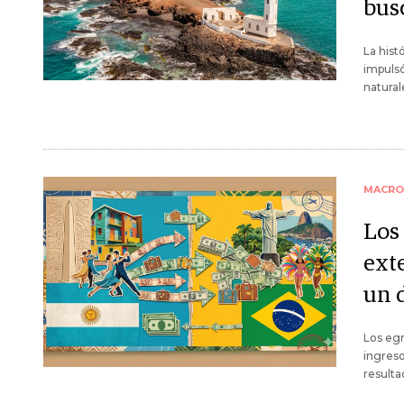
bus
La hist
impulsó
natural
MACRO
Los
exte
un 
Los egr
ingreso
resulta