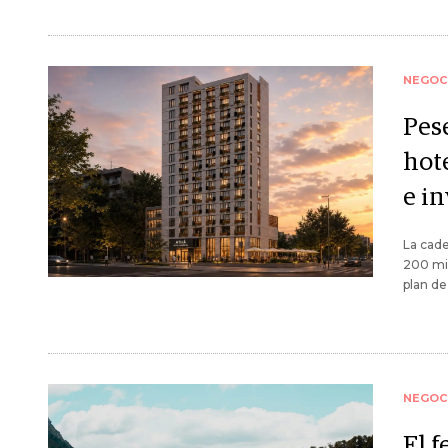
NEGOC
Pese
hot
e i
La cade
200 mil
plan de
NEGOC
El f