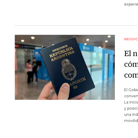
experie
NEGOC
El 
cóm
com
El Gobi
convert
La inic
y posic
una ind
movilid