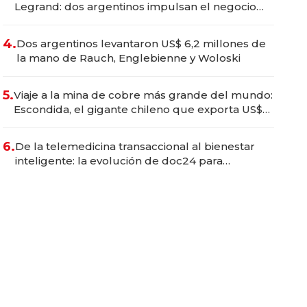
Legrand: dos argentinos impulsan el negocio
del wellness deportivo y el cuidado corporal
4.
Dos argentinos levantaron US$ 6,2 millones de
la mano de Rauch, Englebienne y Woloski
5.
Viaje a la mina de cobre más grande del mundo:
Escondida, el gigante chileno que exporta US$
14.000 millones anuales
6.
De la telemedicina transaccional al bienestar
inteligente: la evolución de doc24 para
transformar a las organizaciones