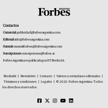
Contactos
Comercial:
publicidad@forbesargentina.com
Editorial:
info@forbesargentina.com
Summit:
summitforbes@forbesargentina.com
Suscripciones:
suscripciones@forbes.ar
Forbes Argentina es publicada por HT Media SA.
MediaKit
|
Newsletter
|
Contacto
|
Valores y estándares editoriales
|
Términos y condiciones
|
Legales
|
© 2026. Forbes Argentina. Todos
los derechos reservados.