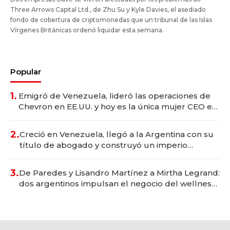
Three Arrows Capital Ltd., de Zhu Su y Kyle Davies, el asediado
fondo de cobertura de criptomonedas que un tribunal de las Islas
Vírgenes Británicas ordenó liquidar esta semana.
Popular
1.
Emigró de Venezuela, lideró las operaciones de
Chevron en EE.UU. y hoy es la única mujer CEO en
Vaca Muerta
2.
Creció en Venezuela, llegó a la Argentina con su
título de abogado y construyó un imperio
gastronómico que revoluciona las marcas "fast
premium"
3.
De Paredes y Lisandro Martínez a Mirtha Legrand:
dos argentinos impulsan el negocio del wellness
deportivo y el cuidado corporal