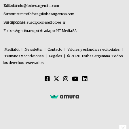
Editorial:
info@forbesargentina.com
Summit:
summitforbes@forbesargentina.com
Suscripciones:
suscripciones@forbes.ar
Forbes Argentina es publicada por HT Media SA.
MediaKit
|
Newsletter
|
Contacto
|
Valores y estándares editoriales
|
Términos y condiciones
|
Legales
|
© 2026. Forbes Argentina. Todos
los derechos reservados.