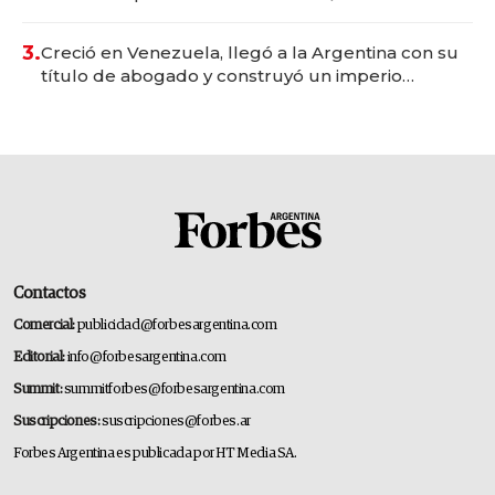
para fundar startups biotech
3.
Creció en Venezuela, llegó a la Argentina con su
título de abogado y construyó un imperio
gastronómico que revoluciona las marcas "fast
premium"
Contactos
Comercial:
publicidad@forbesargentina.com
Editorial:
info@forbesargentina.com
Summit:
summitforbes@forbesargentina.com
Suscripciones:
suscripciones@forbes.ar
Forbes Argentina es publicada por HT Media SA.