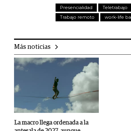
Presencialidad
Teletrabajo
Trabajo remoto
work-life b
Más noticias
La macro llega ordenada a la
antesala de 2027, aunque