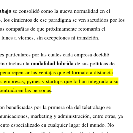
rabajo
se consolidó como la nueva normalidad en el
 los cimientos de ese paradigma se ven sacudidos por los
ntas compañías de que próximamente retomarán el
lunes a viernes, sin excepciones ni transición.
es particulares por las cuales cada empresa decidió
modalidad híbrida
sino incluso la
de sus políticas de
pena repensar las ventajas que el formato a distancia
es empresas, pymes y startups que lo han integrado a su
entrada en las personas
.
on beneficiadas por la primera ola del teletrabajo se
municaciones, marketing y administración, entre otras, ya
alento especializado en cualquier lugar del mundo. No