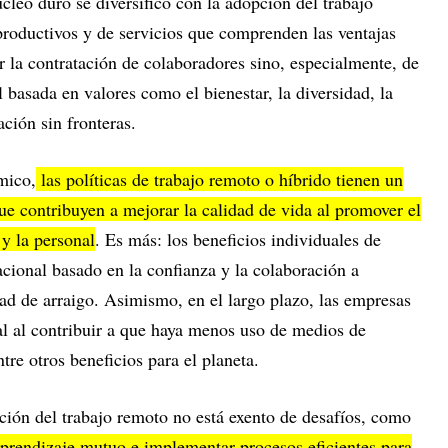
úcleo duro se diversificó con la adopción del trabajo
productivos y de servicios que comprenden las ventajas
r la contratación de colaboradores sino, especialmente, de
 basada en valores como el bienestar, la diversidad, la
vación sin fronteras.
mico,
las políticas de trabajo remoto o híbrido tienen un
ue contribuyen a mejorar la calidad de vida al promover el
 y la personal
. Es más: los beneficios individuales de
cional basado en la confianza y la colaboración a
ad de arraigo. Asimismo, en el largo plazo, las empresas
l al contribuir a que haya menos uso de medios de
tre otros beneficios para el planeta.
ción del trabajo remoto no está exento de desafíos, como
aprendizaje mutuo e implementar procesos eficientes para