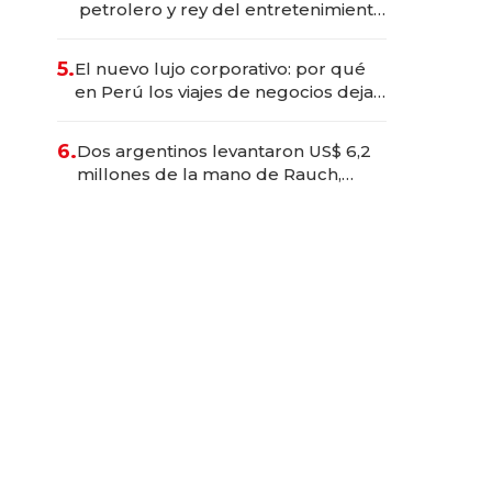
petrolero y rey del entretenimiento
que va por la licitación de
Tecnópolis junto a Fénix
5.
El nuevo lujo corporativo: por qué
en Perú los viajes de negocios dejan
de ser reuniones para convertirse
en experiencias transformadoras
6.
Dos argentinos levantaron US$ 6,2
millones de la mano de Rauch,
Englebienne y Woloski