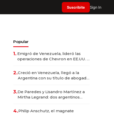
Suscribite
Sign In
Popular
1.
Emigró de Venezuela, lideró las
operaciones de Chevron en EE.UU. y
hoy es la única mujer CEO en Vaca
Muerta
2.
Creció en Venezuela, llegó a la
Argentina con su título de abogado
y construyó un imperio
gastronómico que revoluciona las
3.
De Paredes y Lisandro Martínez a
marcas "fast premium"
Mirtha Legrand: dos argentinos
impulsan el negocio del wellness
deportivo y el cuidado corporal
4.
Philip Anschutz, el magnate