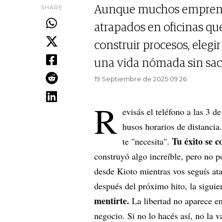
SHARE
Aunque muchos emprende
atrapados en oficinas qu
construir procesos, elegi
una vida nómada sin sacr
19 Septiembre de 2025 09.26
R
evisás el teléfono a las 3 
husos horarios de distancia.
Tu éxito se c
te "necesita".
construyó algo increíble, pero no p
desde Kioto mientras vos seguís atas
después del próximo hito, la siguie
mentirte.
La libertad no aparece en
negocio. Si no lo hacés así, no la v