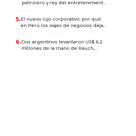
petrolero y rey del entretenimiento
que va por la licitación de
Tecnópolis junto a Fénix
5.
El nuevo lujo corporativo: por qué
en Perú los viajes de negocios dejan
de ser reuniones para convertirse
en experiencias transformadoras
6.
Dos argentinos levantaron US$ 6,2
millones de la mano de Rauch,
Englebienne y Woloski