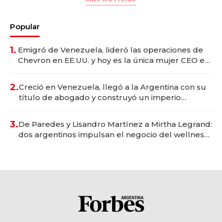
Popular
1.
Emigró de Venezuela, lideró las operaciones de
Chevron en EE.UU. y hoy es la única mujer CEO en
Vaca Muerta
2.
Creció en Venezuela, llegó a la Argentina con su
título de abogado y construyó un imperio
gastronómico que revoluciona las marcas "fast
premium"
3.
De Paredes y Lisandro Martínez a Mirtha Legrand:
dos argentinos impulsan el negocio del wellness
deportivo y el cuidado corporal