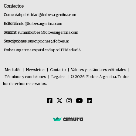
Contactos
Comercial:
publicidad@forbesargentina.com
Editorial:
info@forbesargentina.com
Summit:
summitforbes@forbesargentina.com
Suscripciones:
suscripciones@forbes.ar
Forbes Argentina es publicada por HT Media SA.
MediaKit
|
Newsletter
|
Contacto
|
Valores y estándares editoriales
|
Términos y condiciones
|
Legales
|
© 2026. Forbes Argentina. Todos
los derechos reservados.