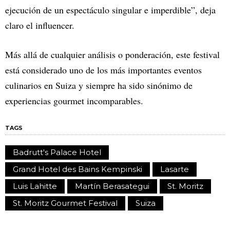
ejecución de un espectáculo singular e imperdible”, deja
claro el influencer.
Más allá de cualquier análisis o ponderación, este festival
está considerado uno de los más importantes eventos
culinarios en Suiza y siempre ha sido sinónimo de
experiencias gourmet incomparables.
TAGS
Badrutt's Palace Hotel
Grand Hotel des Bains Kempinski
Lasarte
Luis Lahitte
Martín Berasategui
St. Moritz
St. Moritz Gourmet Festival
Suiza