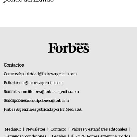
Contactos
Comercial:
publicidad@forbesargentina.com
Editorial:
info@forbesargentina.com
Summit:
summitforbes@forbesargentina.com
Suscripciones:
suscripciones@forbes.ar
Forbes Argentina es publicada por HT Media SA.
MediaKit
|
Newsletter
|
Contacto
|
Valores y estándares editoriales
|
Términos y condiciones
|
Legales
|
© 2026. Forbes Argentina. Todos