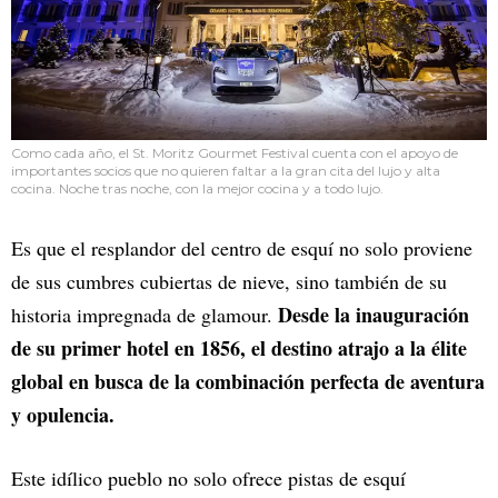
Como cada año, el St. Moritz Gourmet Festival cuenta con el apoyo de
importantes socios que no quieren faltar a la gran cita del lujo y alta
cocina. Noche tras noche, con la mejor cocina y a todo lujo.
Es que el resplandor del centro de esquí no solo proviene
de sus cumbres cubiertas de nieve, sino también de su
Desde la inauguración
historia impregnada de glamour.
de su primer hotel en 1856, el destino atrajo a la élite
global en busca de la combinación perfecta de aventura
y opulencia.
Este idílico pueblo no solo ofrece pistas de esquí