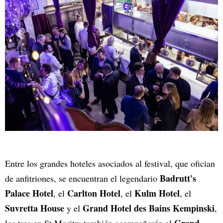
Entre los grandes hoteles asociados al festival, que ofician
Badrutt's
de anfitriones, se encuentran el legendario
Palace Hotel
Carlton Hotel
Kulm Hotel
, el
, el
, el
Suvretta House
Grand Hotel des Bains Kempinski
y el
,
Grand
los tres en St.Moritz; también acompañarán el