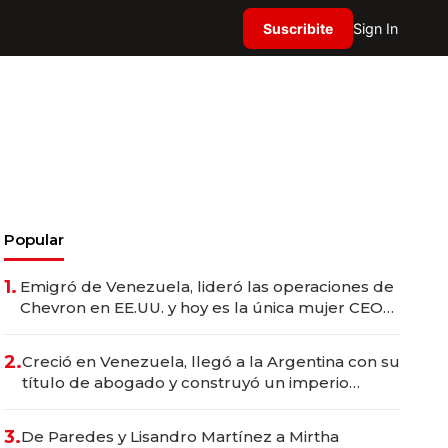
Suscribite
Sign In
Popular
1.
Emigró de Venezuela, lideró las operaciones de
Chevron en EE.UU. y hoy es la única mujer CEO
en Vaca Muerta
2.
Creció en Venezuela, llegó a la Argentina con su
título de abogado y construyó un imperio
gastronómico que revoluciona las marcas "fast
premium"
3.
De Paredes y Lisandro Martínez a Mirtha