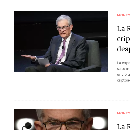
MONE
La 
crip
des
La expe
salto i
envió u
criptoa
MONE
La 