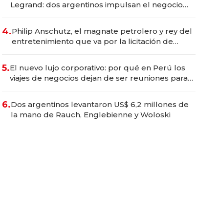
Legrand: dos argentinos impulsan el negocio
del wellness deportivo y el cuidado corporal
4.
Philip Anschutz, el magnate petrolero y rey del
entretenimiento que va por la licitación de
Tecnópolis junto a Fénix
5.
El nuevo lujo corporativo: por qué en Perú los
viajes de negocios dejan de ser reuniones para
convertirse en experiencias transformadoras
6.
Dos argentinos levantaron US$ 6,2 millones de
la mano de Rauch, Englebienne y Woloski