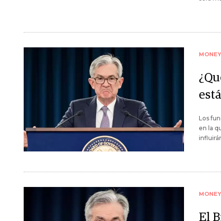
MONE
¿Qué
est
Los fun
en la q
influir
MONE
El B