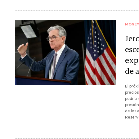
MONE
Jer
esc
exp
de 
El próx
precios
podría 
presión
de los 
Reserva