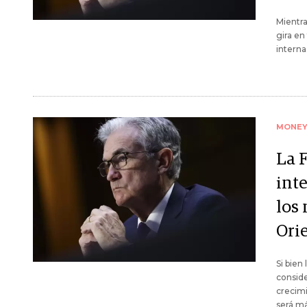
Mientra
gira en
interna
MONE
La 
int
los
Ori
Si bien
conside
crecimi
será má