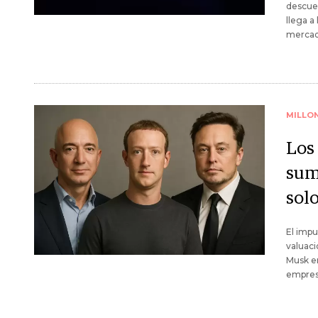
descuen
llega a
mercado
MILLO
Los
sum
solo
El impu
valuaci
Musk em
empres