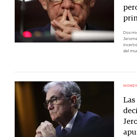
per
pri
Dos mie
Jerome 
incerti
del mu
MONE
Las 
deci
Jero
apu