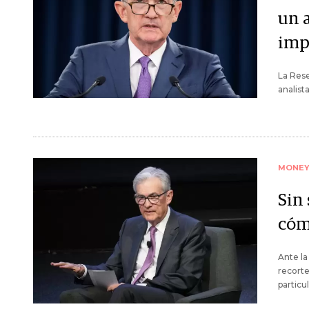
un 
imp
La Rese
analist
MONE
Sin 
cóm
Ante la
recorte
particu