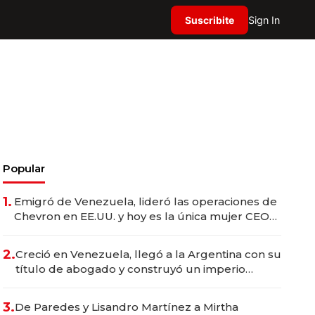
Suscribite
Sign In
Popular
1.
Emigró de Venezuela, lideró las operaciones de
Chevron en EE.UU. y hoy es la única mujer CEO
en Vaca Muerta
2.
Creció en Venezuela, llegó a la Argentina con su
título de abogado y construyó un imperio
gastronómico que revoluciona las marcas "fast
premium"
3.
De Paredes y Lisandro Martínez a Mirtha