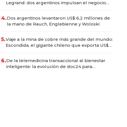
Legrand: dos argentinos impulsan el negocio
del wellness deportivo y el cuidado corporal
4.
Dos argentinos levantaron US$ 6,2 millones de
la mano de Rauch, Englebienne y Woloski
5.
Viaje a la mina de cobre más grande del mundo:
Escondida, el gigante chileno que exporta US$
14.000 millones anuales
6.
De la telemedicina transaccional al bienestar
inteligente: la evolución de doc24 para
transformar a las organizaciones