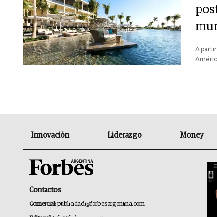
pos
mu
A parti
Améric
Innovación
Liderazgo
Money
Contactos
Comercial:
publicidad@forbesargentina.com