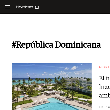
Newsletter
#República Dominicana
LIFEST
El 
hizo
amb
El turi