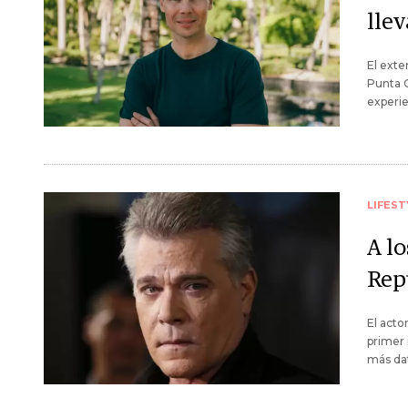
llev
El exte
Punta C
experie
LIFEST
A lo
Rep
El acto
primer 
más dat