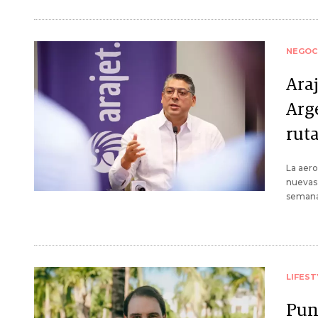
NEGOC
Araj
Arg
rut
La aero
nuevas 
semanal
LIFEST
Punt