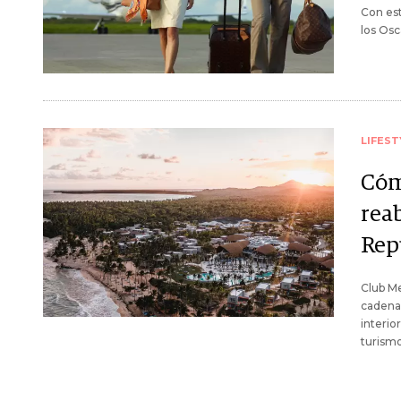
Con est
los Osc
LIFEST
Cómo
rea
Rep
Club Me
cadena 
interio
turism