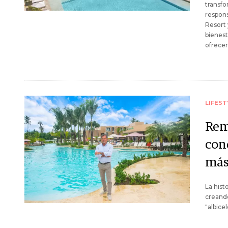
transfo
respons
Resort
bienest
ofrecer
LIFEST
Rem
conq
más
La hist
creando
"albicel