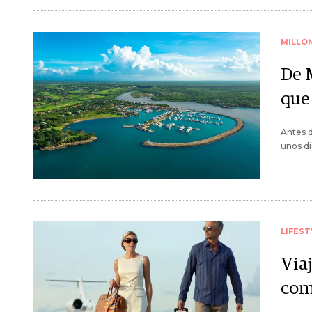
MILLO
De M
que
Antes d
unos dí
LIFEST
Viaj
com