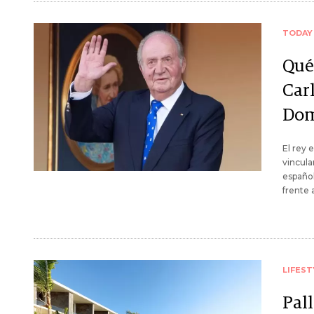
TODAY
Qué
Car
Dom
El rey 
vincula
español
frente a
LIFEST
Pal