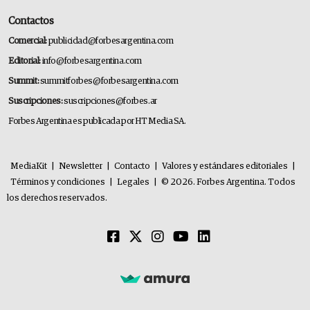
Contactos
Comercial:
publicidad@forbesargentina.com
Editorial:
info@forbesargentina.com
Summit:
summitforbes@forbesargentina.com
Suscripciones:
suscripciones@forbes.ar
Forbes Argentina es publicada por HT Media SA.
MediaKit
|
Newsletter
|
Contacto
|
Valores y estándares editoriales
|
Términos y condiciones
|
Legales
|
© 2026. Forbes Argentina. Todos
los derechos reservados.