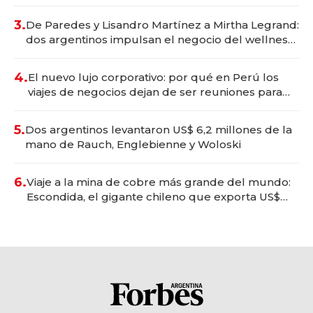
gastronómico que revoluciona las marcas "fast
premium"
3.
De Paredes y Lisandro Martínez a Mirtha Legrand:
dos argentinos impulsan el negocio del wellness
deportivo y el cuidado corporal
4.
El nuevo lujo corporativo: por qué en Perú los
viajes de negocios dejan de ser reuniones para
convertirse en experiencias transformadoras
5.
Dos argentinos levantaron US$ 6,2 millones de la
mano de Rauch, Englebienne y Woloski
6.
Viaje a la mina de cobre más grande del mundo:
Escondida, el gigante chileno que exporta US$
14.000 millones anuales